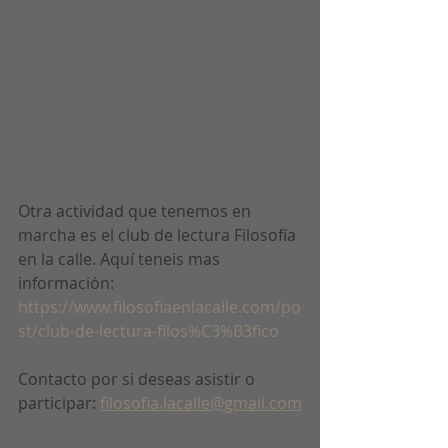
Otra actividad que tenemos en 
marcha es el club de lectura Filosofía 
en la calle. Aquí teneis mas 
información: 
https://www.filosofiaenlacalle.com/po
st/club-de-lectura-filos%C3%B3fico
Contacto por si deseas asistir o 
participar: 
filosofia.lacalle@gmail.com