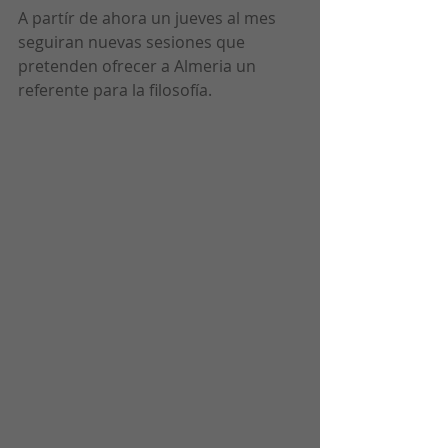
A partír de ahora un jueves al mes 
seguiran nuevas sesiones que 
pretenden ofrecer a Almeria un 
referente para la filosofía.