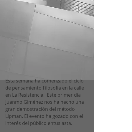
Esta semana ha comenzado el ciclo 
de pensamiento Filosofía en la calle 
en La Resistencia.  Este primer dia 
Juanmo Giménez nos ha hecho una 
gran demostración del método 
Lipman. El evento ha gozado con el 
interés del público entusiasta.