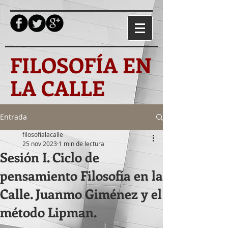
FILOSOFÍA EN
LA CALLE
Entrada
filosofialacalle
25 nov 2023
1 min de lectura
Sesión I. Ciclo de
pensamiento Filosofía en la
Calle. Juanmo Giménez y el
método Lipman.