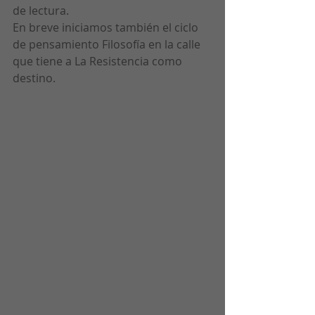
de lectura.
En breve iniciamos también el ciclo 
de pensamiento Filosofía en la calle 
que tiene a La Resistencia como 
destino. 