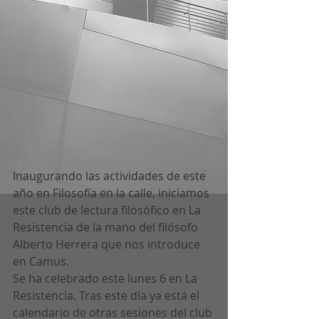
Inaugurando las actividades de este 
año en Filosofía en la calle, iniciamos 
este club de lectura filosófico en La 
Resistencia de la mano del filósofo 
Alberto Herrera que nos introduce 
en Camus. 
Se ha celebrado este lunes 6 en La 
Resistencia. Tras este día ya está el 
calendario de otras sesiones del club 