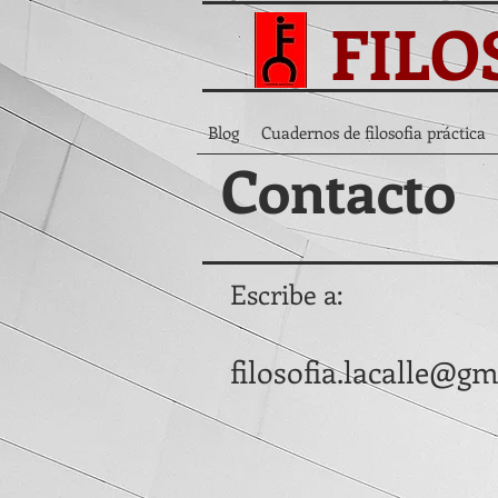
FILO
Blog
Cuadernos de filosofia práctica
Contacto
Escribe a:
filosofia.lacalle@g