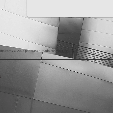
itio.com
/ © 2023 por RRPP. Creado con
Wix.com
I