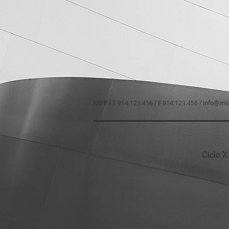
RRPP / T 914.123.456 / F 914.123.456 /
info@mis
Ciclo X