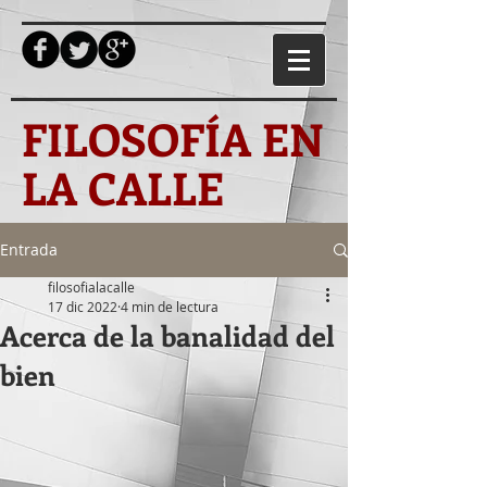
FILOSOFÍA EN
LA CALLE
Entrada
filosofialacalle
17 dic 2022
4 min de lectura
Acerca de la banalidad del
bien