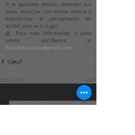
Si te apasiona debatir, defender tus 
ideas, escuchar con mente abierta y 
transformar el pensamiento en 
acción, este es tu lugar.
📩 Para más información o para 
unirte, escríbenos a: 
filosofia.lacalle@gmail.com
Entradas recientes
Ver todo