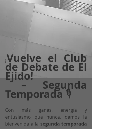
Vuelve el Club 
¡
de Debate de El 
Ejido!
 – Segunda 
Temporada
 🎙️
Con más ganas, energía y 
entusiasmo que nunca, damos la 
bienvenida a la 
segunda temporada 