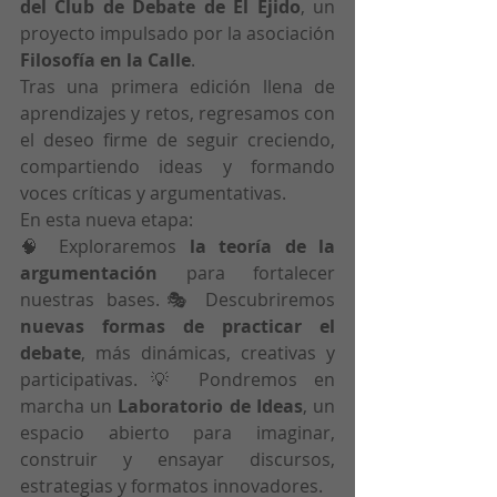
del Club de Debate de El Ejido
, un 
proyecto impulsado por la asociación 
Filosofía en la Calle
.
Tras una primera edición llena de 
aprendizajes y retos, regresamos con 
el deseo firme de seguir creciendo, 
compartiendo ideas y formando 
voces críticas y argumentativas.
En esta nueva etapa:
🧠 Exploraremos 
la teoría de la 
argumentación
 para fortalecer 
nuestras bases.🎭 Descubriremos 
nuevas formas de practicar el 
debate
, más dinámicas, creativas y 
participativas.💡 Pondremos en 
marcha un 
Laboratorio de Ideas
, un 
espacio abierto para imaginar, 
construir y ensayar discursos, 
estrategias y formatos innovadores.