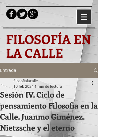
FILOSOFÍA EN
LA CALLE
Entrada
filosofialacalle
10 feb 2024
1 min de lectura
Sesión IV. Ciclo de
pensamiento Filosofía en la
Calle. Juanmo Giménez.
Nietzsche y el eterno