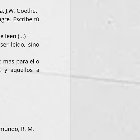
a, J.W. Goethe.
 leen (...)
 y aquellos a 
,