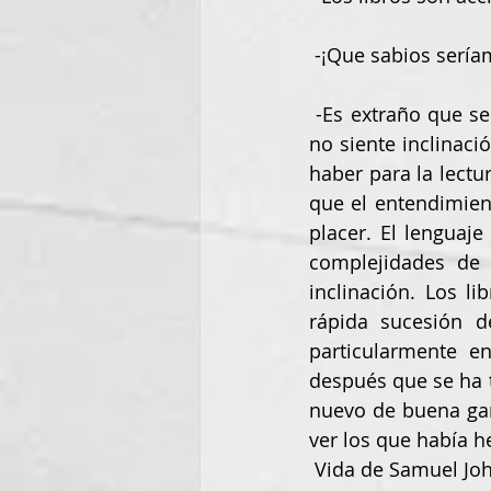
 -¡Que sabios sería
 -Es extraño que se lea tan poco en el mundo y se escriba tanto. La gente, en general, 
no siente inclinació
haber para la lectu
que el entendimien
placer. El lenguaj
complejidades de 
inclinación. Los l
rápida sucesión de
particularmente en
después que se ha t
nuevo de buena gan
ver los que había h
 Vida de Samuel Jo