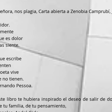
gidor.
tamente
que es dolor
as siente.
que escribe
ienten
poeta vive
e no tienen.
Fernando Pessoa.
e tu familia, de tu pensamiento,