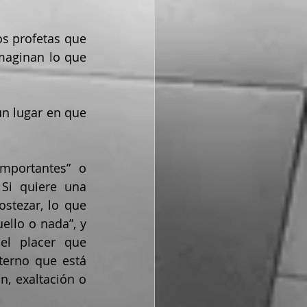
aginan lo que 
Si quiere una 
stezar, lo que 
llo o nada”, y 
l placer que 
erno que está 
n, exaltación o 