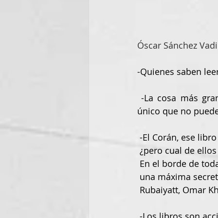
Óscar Sánchez Vadi
-Quienes saben leer
 -La cosa más grande es, con mucho, poseer el dominio de la metáfora. Esto es lo 
único que no puede e
 -El Corán, ese lib
 ¿pero cual de ellos
 En el borde de tod
 una máxima secret
 Rubaiyatt, Omar Kh
 -Los libros son a