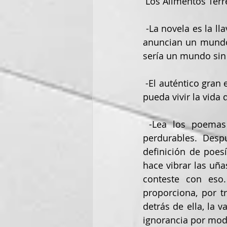
 Los Alimentos Terr
 -La novela es la llave de las habitaciones prohibidas de nuestra casa. Los profetas que 
anuncian un mundo
sería un mundo sin 
 -El auténtico gran escritor no quiere escribir: quiere que el mundo sea un lugar en que 
pueda vivir la vida 
 -Lea los poemas que le gusten. No lo preocupe el que sean “importantes” o 
perdurables. Desp
definición de poesí
hace vibrar las uña
conteste con eso
proporciona, por t
detrás de ella, la v
ignorancia por mod