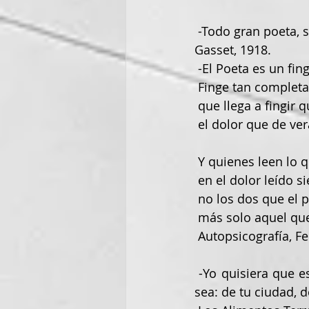
 -Todo gran poeta, señora, nos plagia, Carta abierta a Zenobia Camprubí, José Ortega y 
Gasset, 1918.
 -El Poeta es un fin
 Finge tan comple
 que llega a fingir 
 el dolor que de ver
 Y quienes leen lo 
 en el dolor leído s
 no los dos que el 
 más solo aquel qu
 Autopsicografía, 
 -Yo quisiera que este libro te hubiera inspirado el deseo de salir de dondequiera que 
sea: de tu ciudad, d