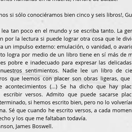
mos si sólo conociéramos bien cinco y seis libros!, Gu
n por la lectura si puede lograr otra cosa que le divi
ra un impulso externo: emulación, o vanidad, o avarici
to logra por medio de un libro tiene en sí más de m
e es pobre e inadecuado para expresar las delicadas
nuestros sentimientos. Nadie lee un libro de cie
ibros que leemos con placer son obras ligeras, que
 acontecimientos (...) Se ha dicho que hay placer
 escribir versos. Admito que puede sacarse placer
erminado, si hemos escrito bien, pero no lo volvería
a. Sé que cuando he escrito versos, a cada moment
echo y los que me faltaban todavía.
hnson, James Boswell.