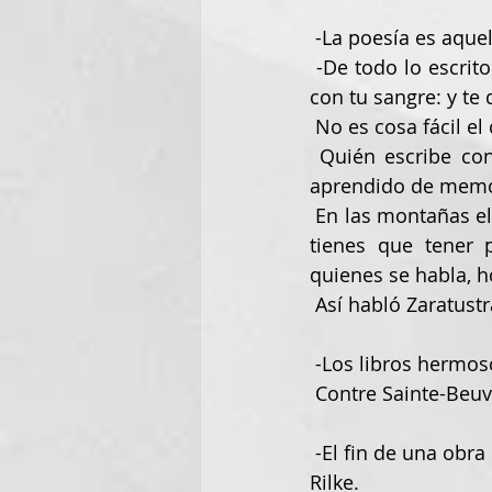
 -La poesía es aque
 -De todo lo escrito yo amo sólo aquello que alguien escribe con su sangre. Escribe tú 
con tu sangre: y te 
 No es cosa fácil e
 Quién escribe con sangre y en forma de sentencias, ése no quiere ser leído, sino 
aprendido de memo
 En las montañas el camino más corto es el que va de cumbre a cumbre: mas para ello 
tienes que tener 
quienes se habla, h
 Así habló Zaratustr
 -Los libros hermos
 Contre Sainte-Beuv
 -El fin de una obra es proponer un nombre para el rumor originario del mundo, R. M. 
Rilke.