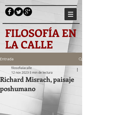
FILOSOFÍA EN
LA CALLE
Entrada
filosofialacalle
12 nov 2023
3 min de lectura
Richard Misrach, paisaje
poshumano