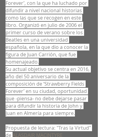
Forever’, con la que ha luchado por 
difundir a nivel nacional historias 
como las que se recogen en este 
libro. Organizó en julio de 2006 el 
primer curso de verano sobre los 
Beatles en una universidad 
española, en la que dio a conocer la 
figura de Juan Carrión, que fue 
homenajeado.
Su actual objetivo se centra en 2016, 
año del 50 aniversario de la 
composición de ‘Strawberry Fields 
Forever’ en su ciudad, oportunidad 
que -piensa- no debe dejarse pasar 
para difundir la historia de John y 
Juan en Almería para siempre.
Propuesta de lectura: "Tras la Virtud" 
de 
ALASDAIR MACINTYRE