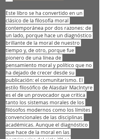
Este libro se ha convertido en un 
clásico de la filosofía moral 
contemporánea por dos razones: de 
un lado, porque hace un diagnóstico 
brillante de la moral de nuestro 
tiempo y, de otro, porque fue 
pionero de una línea de 
pensamiento moral y político que no 
ha dejado de crecer desde su 
publicación: el comunitarismo. El 
estilo filosófico de Alasdair MacIntyre 
es el de un provocador que critica 
tanto los sistemas morales de los 
filósofos modernos como los límites 
convencionales de las disciplinas 
académicas. Aunque el diagnóstico 
que hace de la moral en las 