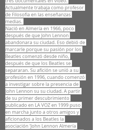
tres documentales en video. 
Actualmente trabaja como profesor 
de Filosofia en las enseñanzas 
medias. 
Nació en Almería en 1966, poco 
después de que John Lennon 
abandonara su ciudad. Eso debió de 
marcarle porque su pasión por los 
Beatles comenzó desde niño, 
después de que los Beatles se 
separaran. Su afición se unió a su 
profesión en 1996, cuando comenzó 
a investigar sobre la presencia de 
John Lennon su su ciudad. A partir 
de su primer descubrimiento 
publicado en LA VOZ en 1999 puso 
en marcha junto a otros amigos y 
aficionados a los Beatles la 
asociación ‘John Lennon Almería 