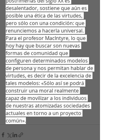
postrimerías del siglo XX es 
desalentador, sostiene que aún es 
posible una ética de las virtudes, 
pero sólo con una condición: que 
renunciemos a hacerla universal. 
Para el profesor MacIntyre, lo que 
hoy hay que buscar son nuevas 
formas de comunidad que 
configuren determinados modelos 
de persona y nos permitan hablar de 
virtudes, es decir de la excelencia de 
tales modelos: «Sólo así se podrá 
construir una moral realmente 
capaz de movilizar a los individuos 
de nuestras atomizadas sociedades 
actuales en torno a un proyecto 
común».