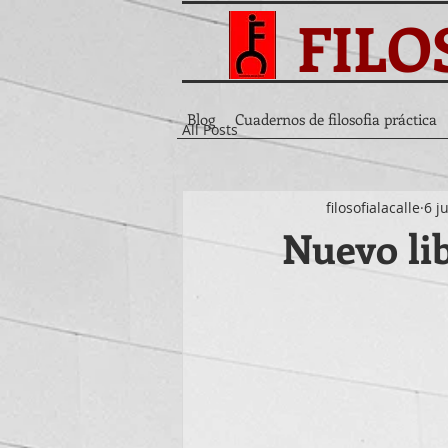
FILO
Blog
Cuadernos de filosofia práctica
All Posts
filosofialacalle
6 j
Nuevo lib