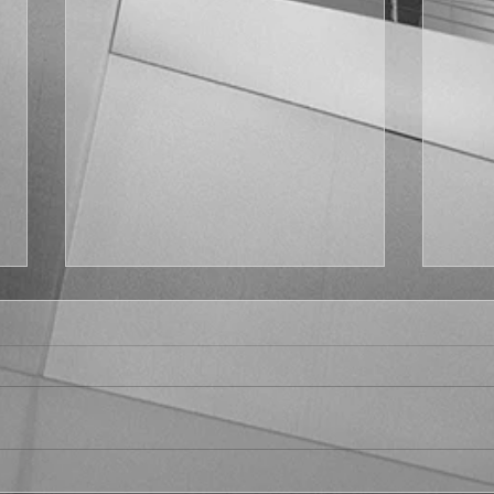
Fract
¿Por qué no Platón en el s.