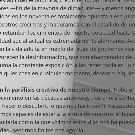
bres —fin de la mayoría de dictaduras— y menos angu
idos en los noventa es totalmente opuesta a esa juven
sotros crecimos y maduramos con el estallido de una
 retumbar los cimientos de nuestra sociedad hasta t
aldad social actual es extremadamente alarmante. Ad
 la vida adulta en medio del auge de gobiernos reac
avorecen la desinformación, que son abanderados de v
suma la constante exposición a las redes sociales, lo 
alquier cosa en cualquier momento, desear cualquier
.
la parálisis creativa de nuestro tiempo.
 Hubo un
ocimiento en las décadas anteriores que ahora senti
hacer o descubrir, lo que nos hace sentir fracasado 
somos capaces de estar a la altura de nuestros antepas
sanitaria como la que vivimos estos días nos ha puesto
dad, sentirnos finitos nos agobia.