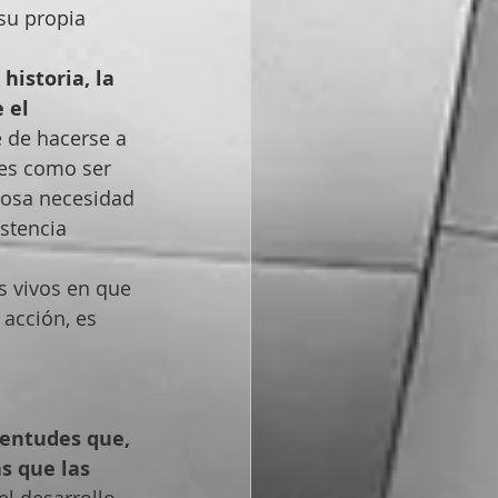
su propia 
historia, la 
 el 
e de hacerse a 
nes como ser 
iosa necesidad 
stencia 
s vivos en que 
acción, es 
entudes que, 
s que las 
l desarrollo 