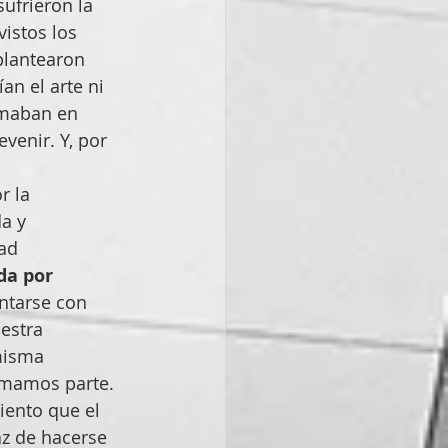
ufrieron la 
istos los 
plantearon 
an el arte ni 
fumaban en 
venir. Y, por 
r la 
a y 
tad
da por 
ntarse con 
estra 
misma 
rmamos parte. 
iento que el 
az de hacerse 