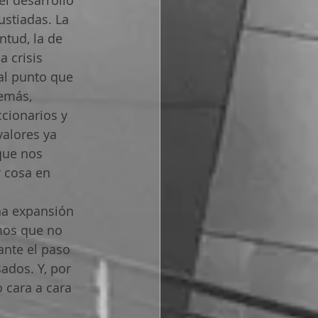
stiadas. La 
tud, la de 
 crisis 
al punto que 
emás, 
cionarios y 
alores ya 
que nos 
 cosa en 
a expansión 
mos que no 
ante el paso 
ados. Y, por 
 cara a cara 