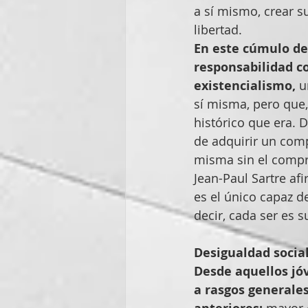
a sí mismo, crear su
libertad.
En este cúmulo de i
responsabilidad c
existencialismo,
 u
sí misma, pero que,
histórico que era. 
de adquirir un comp
misma sin el comp
Jean-Paul Sartre af
es el único capaz d
decir, cada ser es s
Desigualdad socia
Desde aquellos jó
a rasgos generales
 mayor 