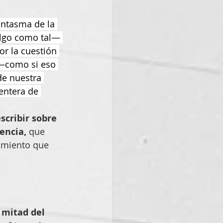
antasma de la 
algo como tal— 
 la cuestión 
 —como si eso 
e nuestra 
entera de 
scribir sobre 
encia,
 que 
amiento que 
 mitad del 