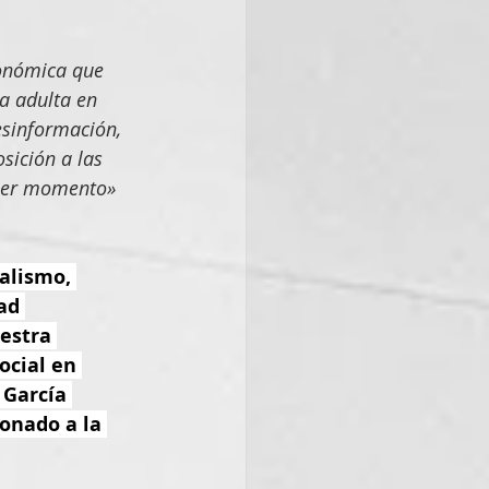
conómica que 
a adulta en 
esinformación, 
sición a las 
uier momento» 
alismo, 
ad 
estra 
ocial en 
 García 
ionado a la 