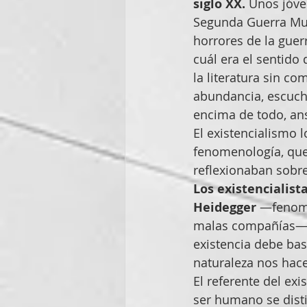
siglo XX.
 Unos jóve
Segunda Guerra Mund
horrores de la guer
cuál era el sentido 
la literatura sin co
abundancia, escuc
encima de todo, ans
El existencialismo 
fenomenología, que
reflexionaban sobre
Los existencialis
Heidegger
 —fenome
malas compañías—: 
existencia debe bas
naturaleza nos hace
El referente del exi
ser humano se disti