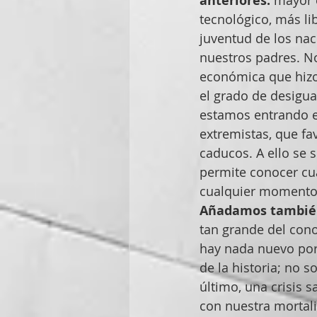
anteriores:
tecnológico, más li
juventud de los nac
nuestros padres. No
económica que hizo
el grado de desigu
estamos entrando en
extremistas, que f
caducos. A ello se 
permite conocer cu
cualquier momento
Añadamos también 
tan grande del con
hay nada nuevo por 
de la historia; no 
último, una crisis 
con nuestra mortali