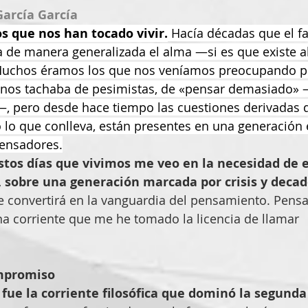
García García
os que nos han tocado vivir.
 Hacía décadas que el f
a de manera generalizada el alma —si es que existe 
uchos éramos los que nos veníamos preocupando por
se nos tachaba de pesimistas, de «pensar demasiado»
, pero desde hace tiempo las cuestiones derivadas d
o lo que conlleva, están presentes en una generación 
pensadores.
stos días que vivimos me veo en la necesidad de e
 sobre una generación marcada por crisis y decad
e convertirá en la vanguardia del pensamiento. Pens
a corriente que me he tomado la licencia de llamar 
ompromiso
 fue la corriente filosófica que dominó la segunda