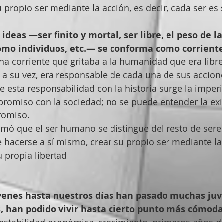
 propio ser mediante la acción, es decir, cada ser es 
deas —ser finito y mortal, ser libre, el peso de la 
omo individuos, etc.— se conforma como corriente
na corriente que gritaba a la humanidad que era libr
 a su vez, era responsable de cada una de sus accio
De esta responsabilidad con la historia surge la imper
romiso con la sociedad; no se puede entender la exi
romiso.
irmó que el ser humano se distingue del resto de sere
e hacerse a sí mismo, crear su propio ser mediante la 
u propia libertad
l
venes hasta nuestros días han pasado muchas juv
, han podido vivir hasta cierto punto más cómoda
estabilidad económica, crecimiento, primeros años de