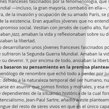
nes franceses fascinados por la fenomenología, que s
ial —incluso, la gran mayoría, combatió en ella—, v
ra, de la invasión y ocupación de su amado París, se 
de la existencia. Eran aquellos jóvenes que no entendí
mpromiso social. Vestían con jerséis de cuello alto, 
haban 
jazz,
 amaban la vida y reflexionaban sobre su de
iaban la libertad.
lo desarrollaron unos jóvenes franceses fascinados po
 sufrieron la Segunda Guerra Mundial. Amaban la vid
 su devenir. Y, por encima de todo, ansiaban la liber
tas basaron su pensamiento en la premisa plantea
nólogo de renombre que echó todo a perder por ju
debido a la naturaleza temporal del ser humano, nu
arse en asumir que somos finitos y mortales, y esa 
 dependientes de la situación histórica de la cual fo
stencialismo, Jean-Paul Sartre, añadió a este planteam
ngue del resto de seres vivos en que es el único cap