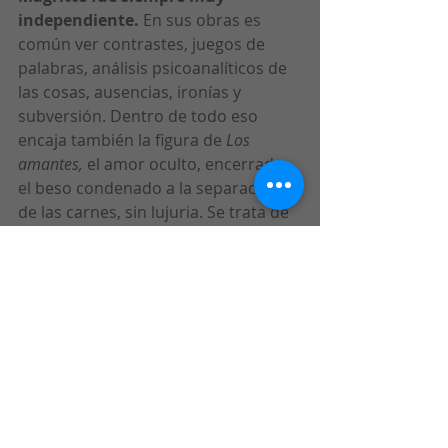
independiente.
 En sus obras es 
común ver contrastes, juegos de 
palabras, análisis psicoanalíticos de 
las cosas, ausencias, ironías y 
subversión. Dentro de todo eso 
encaja también la figura de 
Los 
amantes,
 el amor oculto, encerrado, 
el beso condenado a la separación 
de las carnes, sin lujuria. Se trata de 
un encuentro amargo, un ósculo, 
que visto con ojos de hoy día le teme 
al coronavirus y a la pandemia. Un 
encuentro quizás obligado, salido de 
una sala de tortura. ¿Es un 
verdadero beso? La duda queda 
abierta. Los paños de Magritte 
destruyen cualquier idea carnal al 
prohibir a los protagonistas el 