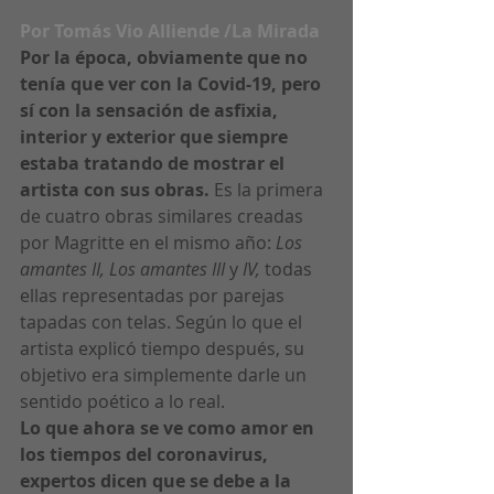
Por Tomás Vio Alliende /
La Mirada
Por la época, obviamente que no 
tenía que ver con la Covid-19, pero 
sí con la sensación de asfixia, 
interior y exterior que siempre 
estaba tratando de mostrar el 
artista con sus obras.
 Es la primera 
de cuatro obras similares creadas 
por Magritte en el mismo año: 
Los 
amantes II, Los amantes III
 y 
IV,
 todas 
ellas representadas por parejas 
tapadas con telas. Según lo que el 
artista explicó tiempo después, su 
objetivo era simplemente darle un 
sentido poético a lo real.
Lo que ahora se ve como amor en 
los tiempos del coronavirus, 
expertos dicen que se debe a la 