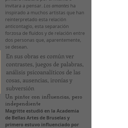
invitara a pensar. 
Los amantes
 ha 
inspirado a muchos artistas que han 
reinterpretado esta relación 
anticontagio, esta separación 
forzosa de fluidos y de relación entre 
dos personas que, aparentemente, 
se desean.
En sus obras es común ver 
contrastes, juegos de palabras, 
análisis psicoanalíticos de las 
cosas, ausencias, ironías y 
subversión
Un pintor con influencias, pero 
independiente
Magritte estudió en la Academia 
de Bellas Artes de Bruselas y 
primero estuvo influenciado por 