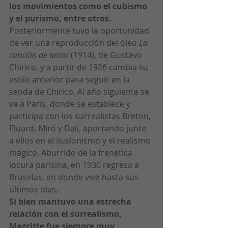
los movimientos como el cubismo 
y el purismo, entre otros.
Posteriormente tuvo la oportunidad 
de ver una reproducción del óleo 
La 
canción de amor
 (1914), de Gustavo 
Chirico, y a partir de 1926 cambia su 
estilo anterior para seguir en la 
senda de Chirico. Al año siguiente se 
va a París, donde se establece y 
participa con los surrealistas Breton, 
Eluard, Miró y Dalí, aportando junto 
a ellos en el ilusionismo y el realismo 
mágico. Aburrido de la frenética 
locura parisina, en 1930 regresa a 
Bruselas, en donde vive hasta sus 
últimos días.
Si bien mantuvo una estrecha 
relación con el surrealismo, 
Magritte fue siempre muy 