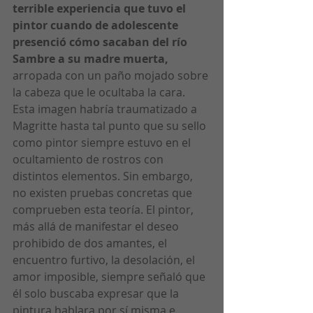
terrible experiencia que tuvo el 
pintor cuando de adolescente 
presenció cómo sacaban del río 
Sambre a su madre muerta,
arropada con un paño mojado sobre 
la cabeza que le ocultaba la cara. 
Esta imagen habría traumatizado a 
Magritte hasta tal punto que su sello 
como pintor siempre estuvo en el 
ocultamiento de rostros con 
distintos elementos. Sin embargo, 
no existen pruebas concretas que 
comprueben esta teoría. El pintor, 
más allá de manifestar el deseo 
prohibido de dos amantes, el 
encuentro furtivo, la desolación, el 
amor imposible, siempre señaló que 
él solo buscaba expresar que la 
pintura hablara por sí misma e 