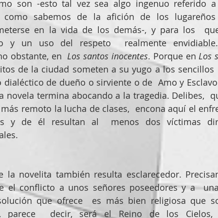
o son -esto tal vez sea algo ingenuo referido a la
o como sabemos de la afición de los lugareños 
eterse en la vida de los demás-, y para los  qu
o y un uso del respeto  realmente envidiable.
no obstante, en 
 Los santos inocentes
. Porque en 
Los 
itos de la ciudad someten a su yugo a los sencillos  
dialéctico de dueño o sirviente o de  Amo y Esclavo 
a novela termina abocando a la tragedia. Delibes,  q
 más remoto la lucha de clases,  encona aquí el enfr
s y de él resultan al  menos dos víctimas dire
les. 
e la novelita también resulta esclarecedor. Precis
be el conflicto a unos señores poseedores y a  una
 solución que ofrece  es más bien religiosa que so
”, parece  decir, será el Reino de los Cielos,