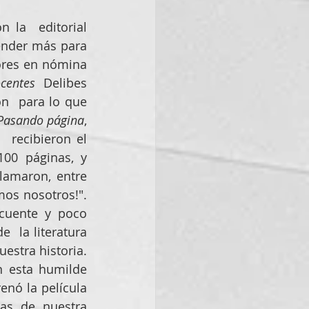
la  editorial 
ender más para 
ores en nómina 
centes 
Delibes  
  para lo que 
Pasando página
,  
 recibieron el 
00 páginas, y 
amaron, entre 
os nosotros!". 
uente y poco  
 la literatura 
stra historia. 
 esta humilde 
ó la película  
as de nuestra 