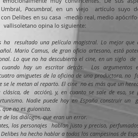
s emocionalmente muy convincentes. De sus aspecto
 Umbral, 
Pacumbral
, en un viejo  artículo suyo d
con Delibes en su casa  -medio real, medio apócrifo-, 
 vallisoletano opina lo siguiente: 
s ha  resultado una película magistral. Lo mejor que
añol. Mario Camus, de gran oficio artesano, está poten
onal. Lo que no ha descubierto el cine, en un siglo  de v
n cuando hay un escritor detrás.  Los argumentos e
s cuatro amiguetes de la oficina de una productora, no  f
 se le metan al reparto. El cine  no es más que un hered
 clásica, de  acción), y, en cuanto se sale de eso, se p
ortunismo. Nadie puede hoy en España construir un  gu
 que no es guionista.
 de los diálogos, que eran un error.
tes, los personajes  hablan justo y preciso, perfumados 
Delibes ha hecho hablar a todos los campesinos de Esp