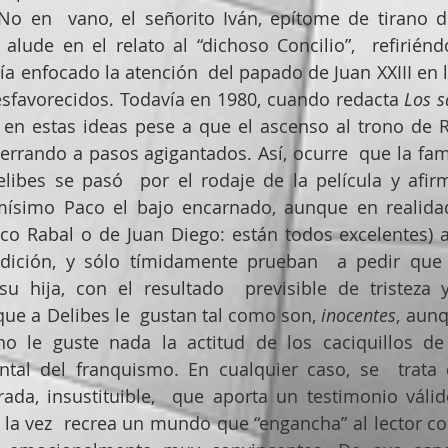
No en  vano, el señorito Iván, epítome de tirano d
ude en el relato al “dichoso Concilio”,  refiriéndo
bía enfocado la atención  del papado de Juan XXIII en 
esfavorecidos. Todavía en 1980, cuando redacta 
Los s
 en estas ideas pese a que el ascenso al trono de 
terrando a pasos agigantados. Así, ocurre  que la fami
elibes se pasó  por el rodaje de la película y afir
mísimo Paco el bajo encarnado, aunque en realida
co Rabal o de Juan Diego: están todos excelentes) a
dición, y sólo tímidamente prueban  a pedir que 
su hija, con el resultado  previsible de tristeza y
e a Delibes le  gustan tal como son, 
inocentes
, aunq
no le guste nada la actitud de los caciquillos de 
tal del franquismo. En cualquier caso, se  trata 
ada, insustituible,  que aporta un testimonio válid
la vez  recrea un mundo que “engancha” al lector c