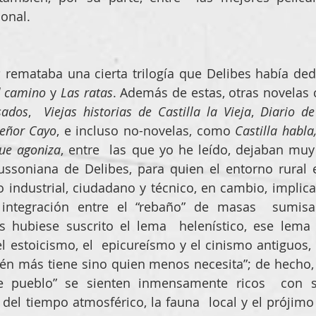
onal.
s
 remataba una cierta trilogía que Delibes había dedi
l camino
 y 
Las ratas
. Además de estas, otras novelas
sados
, 
 Viejas historias de Castilla la Vieja
, 
Diario de
señor Cayo
, e incluso no-novelas, como 
Castilla habla,
ue agoniza
, entre  las que yo he leído, dejaban muy c
soniana de Delibes, para quien el entorno rural ed
o industrial, ciudadano y técnico, en cambio, implica 
ntegración entre el “rebaño” de masas  sumisas
s hubiese suscrito el lema  helenístico, ese lema
el estoicismo, el  epicureísmo y el cinismo antiguos, 
én más tiene sino quien menos necesita”; de hecho, 
e pueblo” se sienten inmensamente ricos  con su
del tiempo atmosférico, la fauna  local y el prójimo