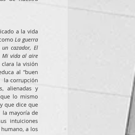
cado a la vida 
 como 
La guerra 
 un cazador, El 
 Mi vida al aire 
lara la visión 
uca al “buen  
 la corrupción 
, alienadas y 
 que lo mismo 
y que dice que  
 la mayoría de 
s intuiciones 
 humano, a los 