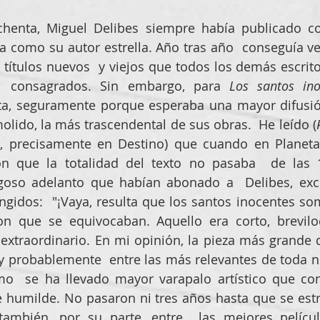
henta, Miguel Delibes siempre había publicado con 
ía como su autor estrella. Año tras año  conseguía v
s títulos nuevos  y viejos que todos los demás escrit
  consagrados. Sin embargo, para 
Los santos ino
ta, seguramente porque esperaba una mayor difusión
olido, la más trascendental de sus obras.  He leído (
n, precisamente en Destino) que cuando en Planeta 
on que la totalidad del texto no pasaba  de las 1
goso adelanto que habían abonado a  Delibes, excl
gidos:  "¡Vaya, resulta que los santos inocentes som
n que se equivocaban. Aquello era corto, breviloc
extraordinario. En mi opinión, la pieza más grande de 
 y probablemente  entre las más relevantes de toda nue
o  se ha llevado mayor varapalo artístico que con
 humilde. No pasaron ni tres años hasta que se estren
ambién, por su parte, entre  las mejores películ