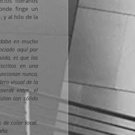
s literarios  
onde finge un 
y al hilo de la 
 daba en mucho 
ciado aquí por  
ida, es que las 
scritos en una 
uncionan nunca, 
ero visual de la 
ierde entre  el 
ion tan sólido 
de color local. 
aña.