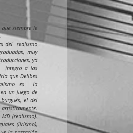
 que siempre le 
.
 del  realismo 
graduadas, muy 
raducciones, ya  
 íntegro a las 
ría que Delibes 
alismo es  la 
 en un juego de 
burgués, el del 
 artísticamente. 
 MD (realismo). 
jes (lirismo),  
ue la narración 