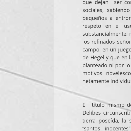
que dejan  ser com
sociales, sabiend
pequeños a entrom
respeto en el us
substancialmente, 
los refinados señor
campo, en un juego 
de Hegel y que en l
planteado ni por lo
motivos novelesco
netamente individua
El  título mismo d
Delibes circunscri
tierra poseída, la
“santos inocentes