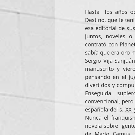
Hasta  los años oc
Destino, que le ten
esa editorial de su
juntos, noveles o
contrató con Plane
sabía que era oro m
Sergio Vija-Sanjuá
manuscrito y vier
pensando en el ju
divertidos y compun
Enseguida  supiero
convencional, pero 
española del s. XX,
Nunca el franquism
novela sobre  gente
de Mario Camus, t