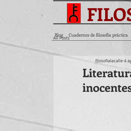
FILO
Blog
Cuadernos de filosofia práctica
All Posts
filosofialacalle
4 a
Literatur
inocentes