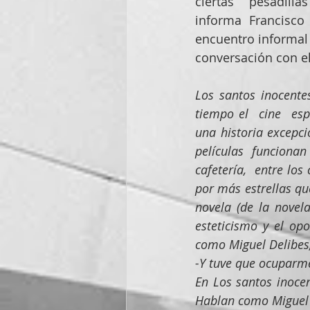
ciertas  pesadilla
informa Francisco
encuentro informal 
conversación con el 
Los santos inocente
tiempo el  cine  esp
una historia excepci
películas funciona
cafetería,  entre lo
por más estrellas que
novela (de la novela
esteticismo y el op
como Miguel Delibes,
-Y tuve que ocuparme
En Los santos inocen
Hablan como Miguel 