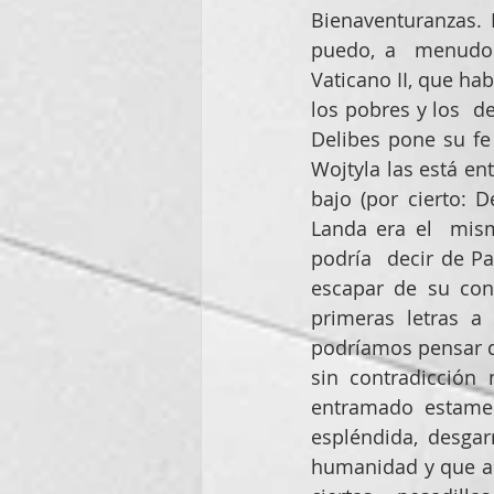
Bienaventuranzas. 
puedo, a  menudo al
Vaticano II, que ha
los pobres y los  d
Delibes pone su fe
Wojtyla las está en
bajo (por cierto: D
Landa era el  mis
podría  decir de Pa
escapar de su con
primeras letras a 
podríamos pensar qu
sin contradicción 
entramado estamen
espléndida, desgarr
humanidad y que a 