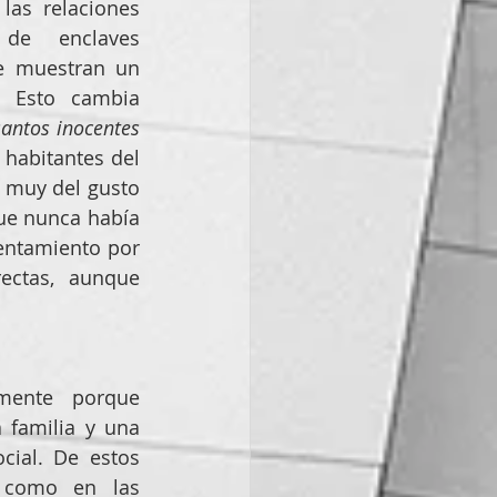
s relaciones  
de  enclaves 
e muestran un 
 Esto cambia 
santos inocentes
habitantes del 
muy del gusto  
ue nunca había 
entamiento por 
ctas, aunque 
amente  porque 
 familia y una 
cial. De estos 
 como en las 