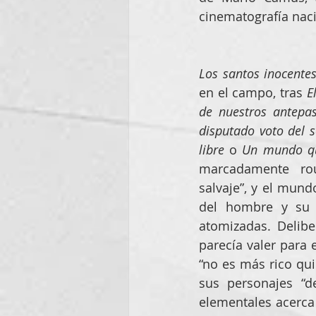
cinematografía naci
Los santos inocente
en el campo, tras 
E
de nuestros antepa
disputado voto del 
libre
 o 
Un mundo q
marcadamente  rous
salvaje”, y el mund
del hombre y su i
atomizadas. Delibe
parecía valer para 
“no es más rico qui
sus personajes “d
elementales acerca 