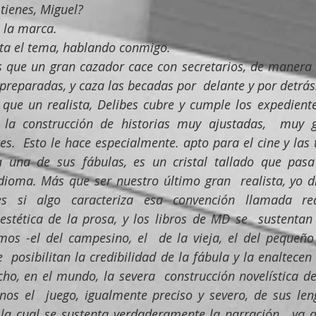
tienes, Miguel?
é la marca.
sta el tema, hablando conmigo.
s que un gran cazador cace con secretarios, de manera 
 preparadas, y caza las becadas por  delante y por detrás
ue un realista, Delibes cubre y cumple los expedientes
 la construcción de historias muy ajustadas,  muy 
es.  Esto le hace especialmente. apto para el cine y las t
 una de sus fábulas, es un cristal tallado que pasa 
ioma. Más que ser nuestro último gran  realista, yo di
s si algo caracteriza esa convención llamada re
estética de la prosa, y los libros de MD se  sustentan
mos -el del campesino, el  de la vieja, el del pequeño 
 posibilitan la credibilidad de la fábula y la enaltecen 
o, en el mundo, la severa  construcción novelística de
s el  juego, igualmente preciso y severo, de sus lengua
 la cual se sustenta verdaderamente la narración,  ya q