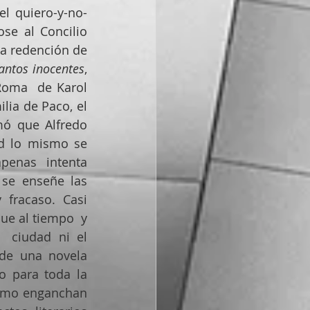
el quiero-y-no-
se al Concilio 
la redención de 
antos inocentes
,  
Roma  de Karol 
lia de Paco, el 
mó que Alfredo 
d lo mismo se 
penas  intenta 
se enseñe las 
 fracaso. Casi 
ue al tiempo  y 
 ciudad ni el 
de una novela 
o para toda la 
omo enganchan 