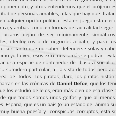
 poner coto, y otros entendemos que el prójimo es
itud de personas amables, a las que hay que  tratar 
e cualquier opción política  está en juego esta elec
ica, y ambas  conocen formas de radicalidad según l
  pícaros dejan de ser mínimamente simpáticos 
les, ideológicos o de negocios a batir; y para los
o son tanto que no saben defenderse solas y cabe 
omo yo lo veo, esos extremos jamás se podrán  evita
ar una especie de contenedor de  basura social p
u sumidero particular, a  la vista de todos pero ap
real de  todos. Los piratas, claro, los piratas históri
narran en las crónicas de 
Daniel Defoe
, que los tení
que los estudió de lejos, eran más bien de esa clase d
 de que todos somos unos golfos y que al menos e
. España, que es un país (o un estado de  ánimo subt
 muy buena poesía y  conspicuos corruptos, está si