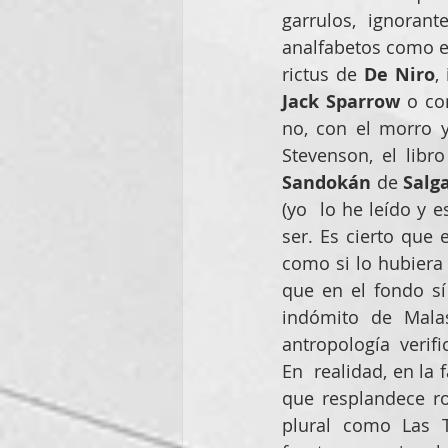
garrulos, ignoran
analfabetos como e
rictus de 
De Niro
Jack Sparrow
 o co
no, con el morro y
Stevenson, el libr
Sandokán
 de 
Salga
(yo  lo he leído y 
ser. Es cierto que 
como si lo hubiera 
que en el fondo sí
indómito de Malas
antropología  veri
En  realidad, en la 
que resplandece ro
plural como Las T