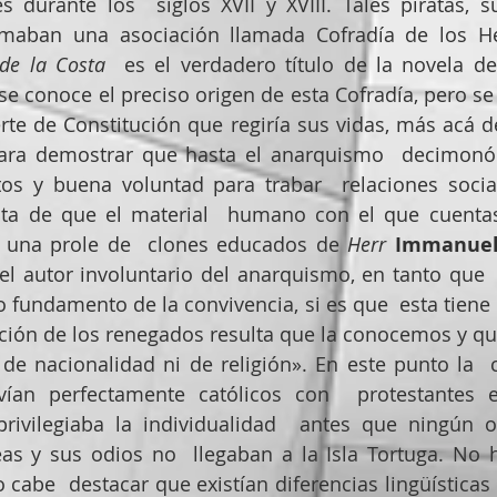
s durante los  siglos XVII y XVIII. Tales piratas, su
rmaban una asociación llamada Cofradía de los H
de la Costa
  es el verdadero título de la novela de
se conoce el preciso origen de esta Cofradía, pero se 
rte de Constitución que regiría sus vidas, más acá d
ara demostrar que hasta el anarquismo  decimonóni
s y buena voluntad para trabar  relaciones sociale
nta de que el material  humano con el que cuentas
 una prole de  clones educados de 
Herr
Immanuel
 el autor involuntario del anarquismo, en tanto que 
fundamento de la convivencia, si es que  esta tiene
ción de los renegados resulta que la conocemos y que
 de nacionalidad ni de religión». En este punto la  c
vían perfectamente católicos con  protestantes e
privilegiaba la individualidad  antes que ningún ot
as y sus odios no  llegaban a la Isla Tortuga. No h
cabe  destacar que existían diferencias lingüísticas