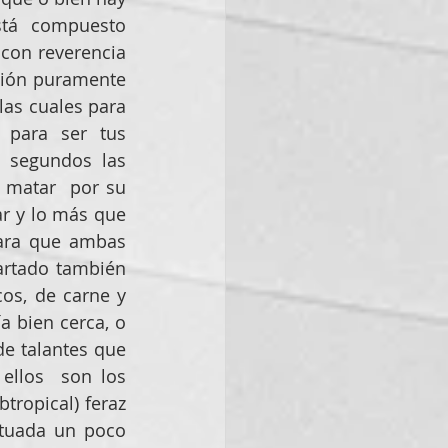
tá  compuesto 
con reverencia 
ción puramente 
as cuales para 
para ser tus 
 segundos las  
matar  por su 
r y lo más que 
ara que ambas 
artado también 
cos, de carne y 
a bien cerca, o 
e talantes que  
llos  son los 
ropical) feraz 
tuada un poco 