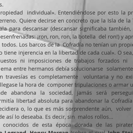
s.
propiedad  individual». Entendiéndose por esto la p
rreno. Quiere decirse en concreto que la Isla de la T
ala para descansar (descansar significaba también, 
esenfrenadas: ¡ron, ron, ron, la botella  del ron!) y apr
 todos. Los barcos de la  Cofradía no tenían un propiet
 tiene injerencia en la libertad de cada cual». O sea, 
uestos ni imposiciones de trabajos forzados ni  
lema entre hermanos debía solucionarse  solamente e
en travesías es completamente  voluntaria y no exis
legase la hora de  componer tripulaciones o armar un
de abandona la sociedad, jamás será perseguido
mitía libertad absoluta para abandonar la Cofradía
ecidiera o, lo que es más sorprendente aún,  volver 
de así lo deseaba. Es decir, sin  malos rollos…
re Legrand
, 
Henry Morgan
 (sobre el cual 
John Ste