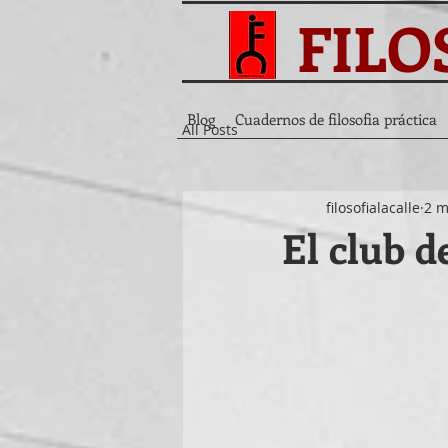
FILO
Blog
Cuadernos de filosofia práctica
All Posts
filosofialacalle
2 m
El club d