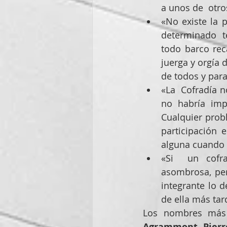
a unos de  otro
«No existe la 
determinado  te
todo barco rec
juerga y orgía d
de todos y para
«La  Cofradía no
no habría imp
Cualquier prob
participación 
alguna cuando l
«Si  un cofra
asombrosa, per
integrante lo d
de ella más tar
Agrammont
, 
Pier