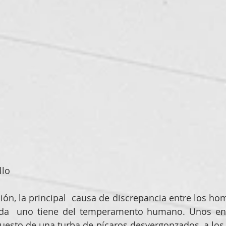
llo
ión, la principal  causa de discrepancia entre los hom
cada  uno tiene del temperamento humano. Unos ent
esto de una turba de pícaros desvergonzados, a los q