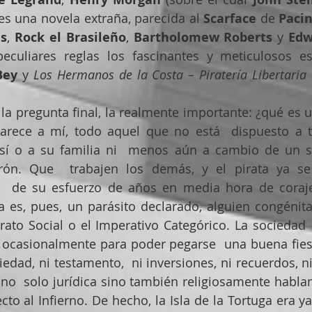
es una novela extraña, parecida al 
Scarface
 de 
Paci
és
, 
Rock el Brasileño
, 
Bartholomew Roberts
 y 
Edw
eculiares reglas los fascinantes y meticulosos e
Bey
 y 
Los Hermanos de la Costa – Piratería Libertaria 
 la pregunta final, la realmente importante: ¿qué es u
arece a mí, todo aquel que no está  dispuesto a tr
sí o a su familia ni  menos aún a cambio de un sa
ón. Que  trabajen los demás, y el pirata ya se
to  de su esfuerzo de años en media hora de coraje
a es, pues, un parásito declarado, alguien congénita
rato Social o el Imperativo Categórico. La sociedad  e
 ocasionalmente para poder pegarse  una buena fiesta
iedad, ni testamento,  ni inversiones, ni recuerdos, ni 
no  solo jurídica sino también religiosamente habla
ecto al Infierno. De hecho, la Isla de la Tortuga era ya 