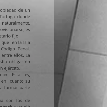
ropiedad de un 
ortuga, donde  
 naturalmente, 
ovisionarse, es 
ario fijo.
que  en la Isla 
Código Penal. 
ntre ellos. La 
tía obligación 
 ejército.
». Esta ley,  
 en  cuanto su 
a formar parte 
Los nombres más conocidos de esta época dorada de las piratería son los de 
inbeck
 escribió 