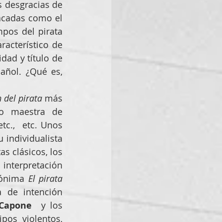
 desgracias de 
las pobres  víctimas del sistema como aplaudir a individualidades destacadas como el  
, y así nos va. De hecho, en tiempos del pirata 
acterístico de  
dad y título de 
añol. ¿Qué es, 
 del pirata
 más 
sonora e internacional de todos los tiempos, gracias a la mano maestra de 
etc.,  etc. Unos 
individualista 
s clásicos, los 
interpretación 
ónima 
El pirata 
de intención  
 Capone
  y los 
os violentos, 