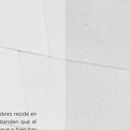
bres reside en 
ienden que el 
ue o bien hay  