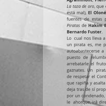
La taza de oro
, que 
está mal), 
El Olon
fuentes de estas p
Piratas
 de 
Hakim 
Bernardo Fuster
.
Lo  cual nos lleva a
un pirata es, me p
autoabastecerse a 
puesto de relumbr
arrebatarle el fru
gaznates. Un  pirat
de respetar el Cont
que rapiña y asalta
deja tras de sí prop
por un condenado, 
le  ahorque, irá dir