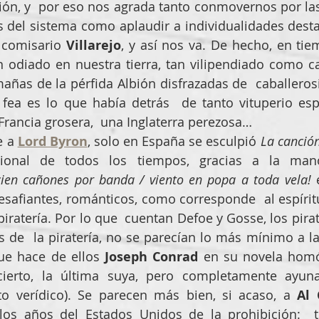
sión, y  por eso nos agrada tanto conmovernos por las
 comisario 
Villarejo
an odiado en nuestra tierra, tan vilipendiado como car
mañas de la pérfida Albión disfrazadas de  caballerosi
 fea es lo que había detrás  de tanto vituperio esp
rancia grosera,  una Inglaterra perezosa…
 a 
Lord Byron
, solo en España se esculpió 
La canción
cien cañones por banda / viento en popa a toda vela! 
esafiantes, románticos, como corresponde  al espíritu 
 piratería. Por lo que  cuentan Defoe y Gosse, los pirata
 de  la piratería, no se parecían lo más mínimo a la 
ue hace de ellos 
Joseph Conrad
 en su novela hom
cierto, la última suya, pero completamente ayuna 
ato verídico). Se parecen más bien, si acaso, a 
Al
os años del Estados Unidos de la prohibición:  tip