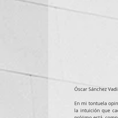
Óscar Sánchez Vadi
En mi tontuela opin
la intuición que 
prójimo está  compu