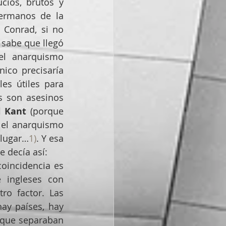
cios, brutos y 
ermanos de la 
 Conrad, si no 
sabe que llegó 
el  anarquismo 
co precisaría 
s útiles para 
 son asesinos 
 Kant
 (porque  
 el anarquismo 
 lugar…
1)
. Y esa 
 decía así:
oincidencia es 
 ingleses con 
ro factor. Las 
ay países, hay 
 que separaban 