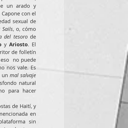
ue un arado y 
 Capone con el 
, imaginamos a los piratas del Caribe con la ambigüedad sexual de 
 Sails
, o, cómo 
a del tesoro
 de 
o
 y 
Ariosto
. El 
tor de folletín 
 eso  no puede 
o nos vale. Es 
: un 
mal salvaje
sfondo natural 
o para hacer 
tas de Haití, y 
mencionada en 
lataforma sin 