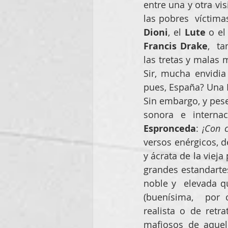
entre una y otra vi
Dioni
, el 
Lute
 o el
Francis Drake
,  t
las tretas y malas 
Sir, mucha envidia
pues, España? Una F
Sin embargo, y pese
Espronceda
: 
¡Con 
versos enérgicos, d
y ácrata de la vieja
grandes estandartes
noble y  elevada q
(buenísima,  por 
realista o de retr
mafiosos de aquell