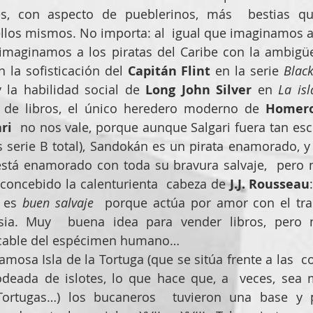
tes, con aspecto de pueblerinos, más  bestias q
llos mismos. No importa: al  igual que imaginamos a
n la sofisticación del 
Capitán Flint
 en la serie 
Black
 la habilidad social de 
Long John Silver
 en 
La isl
o de libros, el único heredero moderno de 
Homer
ri
  no nos vale, porque aunque Salgari fuera tan escri
es serie B total), Sandokán es un pirata enamorado, y
está enamorado con toda su bravura salvaje,  pero n
concebido la calenturienta  cabeza de 
J.J. Rousseau
 es 
buen salvaje
  porque actúa por amor con el tra
ia. Muy  buena idea para vender libros, pero n
ficable del espécimen humano…
famosa Isla de la Tortuga (que se sitúa frente a las  cos
deada de islotes, lo que hace que, a  veces, sea 
ortugas…) los bucaneros  tuvieron una base y p