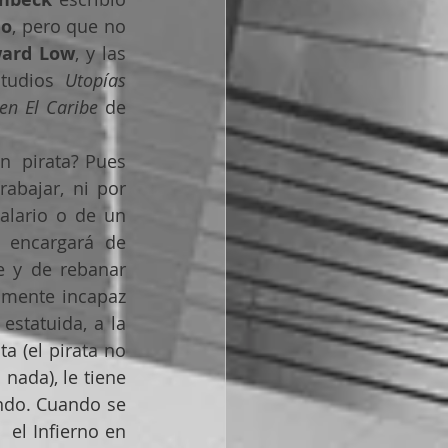
no
, pero que no 
ard Low
, y las 
studios 
Utopías 
en El Caribe
 de 
n  pirata? Pues 
abajar, ni por 
lario o de un 
 encargará de 
 y de rebanar 
mente incapaz  
statuida, a la 
 (el pirata no 
nada), le tiene 
ndo. Cuando se 
 el Infierno en 