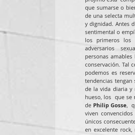
que sumarse o bien
de una selecta mult
y dignidad. Antes d
sentimental o empír
los primeros los
adversarios  sexua
personas amables l
conservación. Tal c
podemos es reserv
tendencias tengan s
de la vida diaria y 
hueso, los  que se 
de 
Philip Gosse
,  
viven convencidos
únicos consecuentes
en excelente rock,