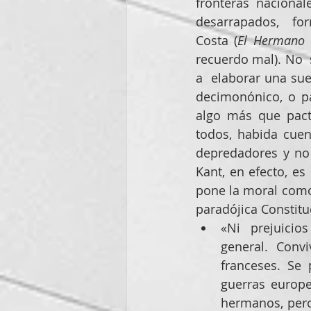
fronteras nacionale
desarrapados,  fo
Costa (
El Hermano 
recuerdo mal). No  
a  elaborar una sue
decimonónico, o p
algo más que pacto
todos, habida cue
depredadores y no
Kant, en efecto, es
pone la moral como 
paradójica Constitu
«Ni  prejuicios
general. Convi
franceses. Se 
guerras europe
hermanos, pero 