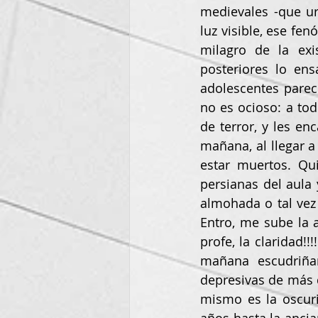
medievales -que urg
luz visible, ese f
milagro de la exi
posteriores lo ens
adolescentes parece
no es ocioso: a tod
de terror, y les e
mañana, al llegar a
estar muertos. Qu
persianas del aula
almohada o tal vez e
Entro, me sube la a
profe, la claridad!!
mañana escudriñan
depresivas de más 
mismo es la oscuri