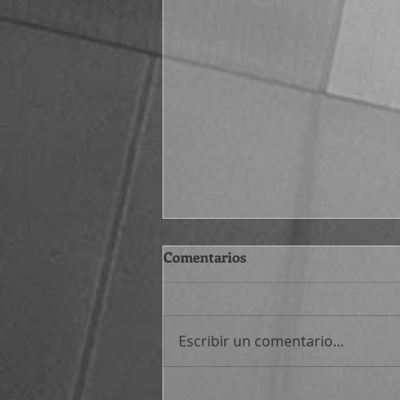
Comentarios
Escribir un comentario...
Atajos filosóficos (530-545)