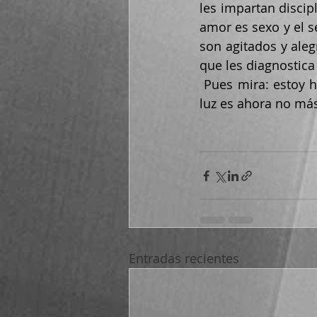
les impartan discip
amor es sexo y el s
son agitados y aleg
que les diagnostica
 Pues mira: estoy harto, que con su pan se lo coman. Por su culpa, o de quién sea, la 
luz es ahora no má
Entradas recientes