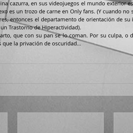
lina cazurra, en sus videojuegos el mundo exterior es 
exo es un trozo de carne en Only fans. (Y cuando no s
res, entonces el departamento de orientación de su ins
 un Trastorno de Hiperactividad).
s que la privación de oscuridad…