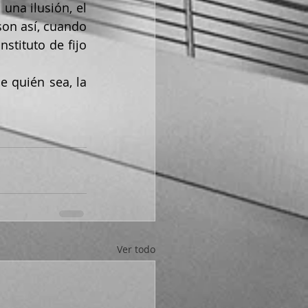
una ilusión, el 
on así, cuando 
tituto de fijo 
Ver todo