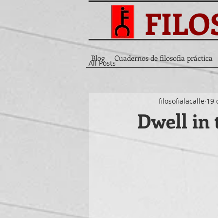
FILO
Blog
Cuadernos de filosofia práctica
All Posts
filosofialacalle
19 
Dwell in 