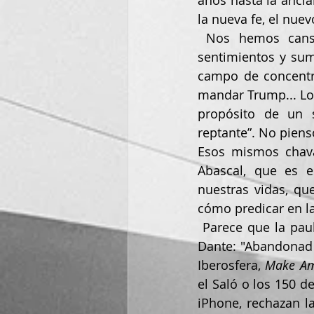
años hasta la ancia
la nueva fe, el nue
 Nos hemos cansado de la razón ilustrada, autónoma y legisladora, queremos 
sentimientos y sum
campo de concentr
mandar Trump... Los
propósito de un 
reptante”. No piens
Esos mismos chava
Abascal, que es 
nuestras vidas, qu
cómo predicar en las
 Parece que la paulatina retirada del mundo analógico lleva el rótulo del Infierno del 
Dante: "Abandonad t
Iberosfera, 
Make Am
el Saló o los 150 d
iPhone, rechazan l