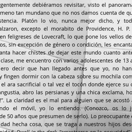
entemente debiéramos revisitar, visto el panorama..
enómeno tan mundano que no nos damos cuenta de que
stencia. Platón lo vio, nunca mejor dicho, y tod
alzaron, excepto el morabito de Providence, H. P. 
n feligreses de Lovecraft, lo que pone los vellos de 
os, sin excepción de género o condición, les encantan
ncanta hacer chistes de dejar este mundo cuanto ant
 clase, me encuentro con varios adolescentes de 13 
iero decir que han llegado antes que yo, no han 
 y fingen dormir con la cabeza sobre su mochila com
l ara sacrificial o tal vez el tocón donde ejerce su o
ngustia, abro las persianas y una chica exclama, horr
!!!”. La claridad es el mal para alguien que se acostó a
do el móvil, yo lo entiendo. (Conozco, os lo ju
de 50 años que presumen de serlo). Lo preocupante e
dad hecha cosa, que se traga a nuestros hijos desd