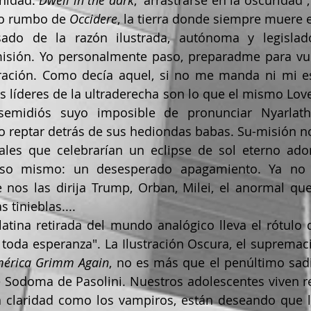
nidad. 
Dwell in the dark
, “arrastrarse en la oscuridad”,
vo rumbo de
 Occidere
, la tierra donde siempre muere el
isión. Yo personalmente paso, preparadme para vues
ación. Como decía aquel, si no me manda ni mi e
 líderes de la ultraderecha son lo que el mismo Lovecr
semidiós suyo imposible de pronunciar
Nyarlath
o reptar detrás de sus hediondas babas. Su-misión no
les que celebrarían un eclipse de sol eterno ador
eso mismo: un desesperado apagamiento. Ya no
e nos las dirija Trump, Orban, Milei, el anormal qu
 tinieblas....
oda esperanza". La Ilustración Oscura, el supremaci
érica Grimm Again
, no es más que el penúltimo sad
e Sodoma de Pasolini. Nuestros adolescentes viven re
a claridad como los vampiros, están deseando que l