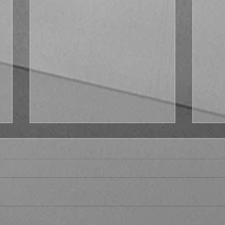
Fract
¿Por qué no Platón en el s.