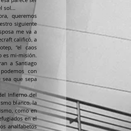
 esa parece ser 
 sol...
tro siguiente 
sposa me va a 
aft calificó, a 
otep, “el caos 
 es mi-misión. 
an a Santiago 
 podemos con 
e sea que sepa 
smo blanco, la 
ismo, como en 
fugiados en el 
os analfabetos 