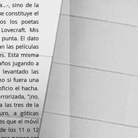
.-, sino de la 
 constituye el 
os los poetas 
Lovecraft. Mis 
punta. El dato 
 las películas 
es. Esta misma 
años jugando a 
levantado las 
o si fuera una 
ficio el hacha. 
orizada, “¡no, 
 las tres de la 
ro, a góticas 
s que el móvil 
e los 11 o 12 