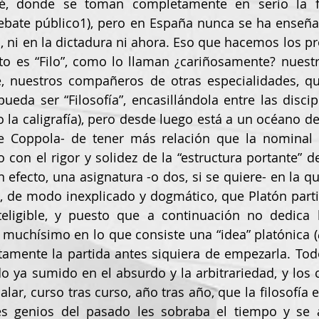
, donde se toman completamente en serio la fil
ebate público1), pero en España nunca se ha enseñad
 ni en la dictadura ni ahora. Eso que hacemos los pro
to es “Filo”, como lo llaman ¿cariñosamente? nuestr
, nuestros compañeros de otras especialidades, qu
da ser “Filosofía”, encasillándola entre las discipli
o la caligrafía), pero desde luego está a un océano d
e Coppola- de tener más relación que la nominal c
o con el rigor y solidez de la “estructura portante” d
en efecto, una asignatura -o dos, si se quiere- en la qu
a, de modo inexplicado y dogmático, que Platón part
teligible, y puesto que a continuación no dedica l
ir muchísimo en lo que consiste una “idea” platónica (
amente la partida antes siquiera de empezarla. Tod
ya sumido en el absurdo y la arbitrariedad, y los c
alar, curso tras curso, año tras año, que la filosofía 
s genios del pasado les sobraba el tiempo y se 