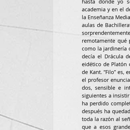
hasta donde yo sé
academia y en el d
la Enseñanza Media,
aulas de Bachillera
sorprendentemente
remotamente qué pue
como la jardinería 
decía el Drácula d
eidético de Platón 
de Kant. “Filo” es, 
el profesor enunci
dos, sensible e in
siguientes a insist
ha perdido complet
después ha quedado 
toda la razón al señ
que a esos grande