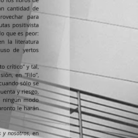
 los libros de 
n cantidad de 
ovechar para 
as positivista 
o que es peor: 
 la literatura 
uso de yertos 
n, en “Filo”, 
cuando sólo se 
enta y riesgo, 
e ningún modo 
ronto le harán 
s y nosotros
, en 