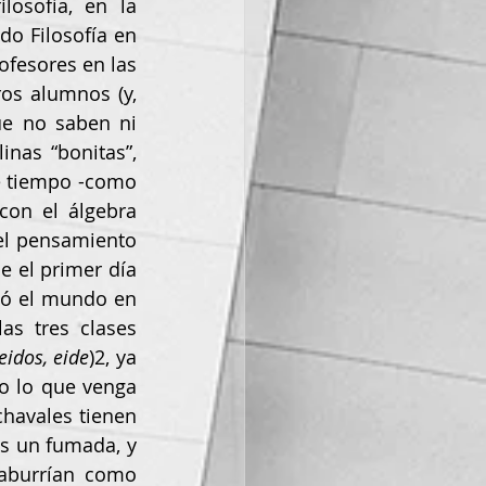
osofía, en la 
o Filosofía en 
fesores en las 
os alumnos (y, 
e no saben ni 
nas “bonitas”, 
e tiempo -como 
on el álgebra 
el pensamiento 
e el primer día 
ió el mundo en 
as tres clases 
eidos, eide
)2, ya 
o lo que venga 
havales tienen 
es un fumada, y 
aburrían como 