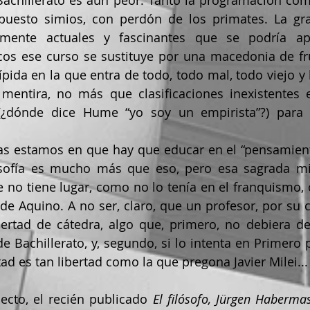
achillerato es aún peor. Tanto la programación como
puesto simios, con perdón de los primates. La gra
mente actuales y fascinantes que se podría apr
cos ese curso se sustituye por una macedonia de frut
ida en la que entra de todo, todo mal, todo viejo y l
mentira, no más que clasificaciones inexistentes en
l (¿dónde dice Hume “yo soy un empirista”?) para 
sofía es mucho más que eso, pero esa sagrada misió
no tiene lugar, como no lo tenía en el franquismo, 
 Aquino. A no ser, claro, que un profesor, por su cu
ertad de cátedra, algo que, primero, no debiera d
 Bachillerato, y, segundo, si lo intenta en Primero p
ad es tan libertad como la que pregona Javier Milei...
pecto, el recién publicado 
El filósofo, Jürgen Haberma