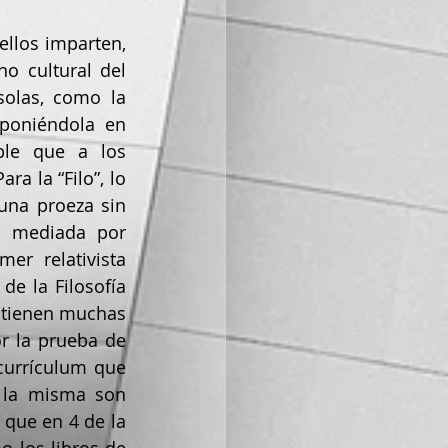
o cultural del 
olas, como la 
poniéndola en 
le que a los 
a la “Filo”, lo 
una proeza sin 
á mediada por 
er relativista 
e la Filosofía 
 tienen muchas 
r la prueba de 
currículum que 
 la misma son 
que en 4 de la 