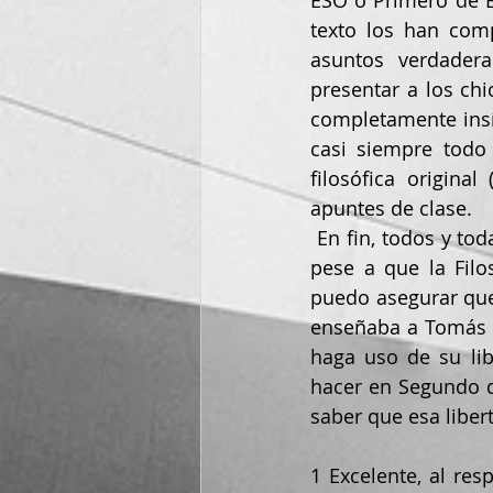
ESO o Primero de B
texto los han com
asuntos verdadera
presentar a los chi
completamente insíp
casi siempre todo 
filosófica origina
apuntes de clase.
 En fin, todos y todas estamos en que hay que educar en el “pensamiento crítico” y tal, 
pese a que la Filo
puedo asegurar que 
enseñaba a Tomás de
haga uso de su lib
hacer en Segundo de
saber que esa libert
1 Excelente, al res