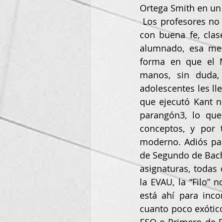
Ortega Smith en un
 Los profesores no siempre tienen culpa de esta situación. Muchos de ellos imparten, 
con buena fe, clase
alumnado, esa men
forma en que el M
manos, sin duda,
adolescentes les lle
que ejecutó Kant no
parangón3, lo que
conceptos, y por t
moderno. Adiós para
de Segundo de Bach
asignaturas, todas
la EVAU, la “Filo” 
está ahí para inc
cuanto poco exótico