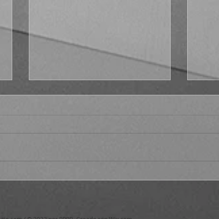
Fract
¿Por qué no Platón en el s.
XXI?, cáp. 1
itio.com
/ © 2023 por RRPP. Creado con
Wix.com