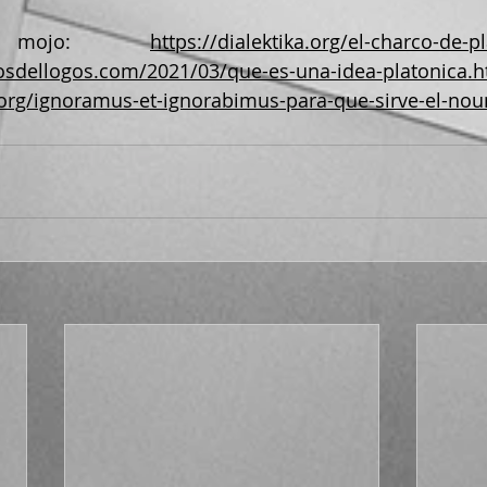
ojo: 
https://dialektika.org/el-charco-de-p
sdellogos.com/2021/03/que-es-una-idea-platonica.h
a.org/ignoramus-et-ignorabimus-para-que-sirve-el-no