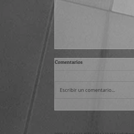
Comentarios
Escribir un comentario...
Atajos filosóficos (530-545)
RRPP / T 914.123.456 / F 914.123.456 /
info@mis