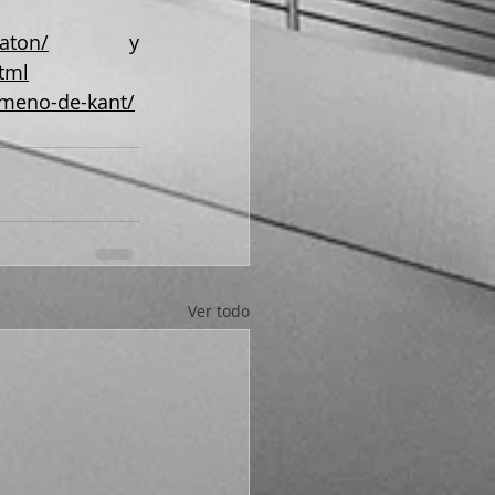
laton/
 y 
tml
umeno-de-kant/
Ver todo