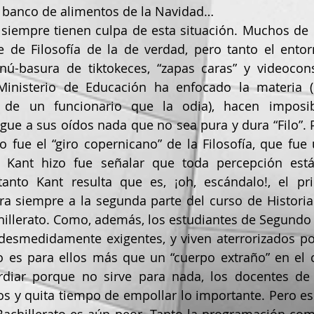
 banco de alimentos de la Navidad…
 de Filosofía de la de verdad, pero tanto el entorn
ú-basura de tiktokeces, “zapas caras” y videocons
inisterio de Educación ha enfocado la materia (
 de un funcionario que la odia), hacen imposib
gue a sus oídos nada que no sea pura y dura “Filo”. Par
 fue el “giro copernicano” de la Filosofía, que fue 
 Kant hizo fue señalar que toda percepción est
anto Kant resulta que es, ¡oh, escándalo!, el prim
 siempre a la segunda parte del curso de Historia d
illerato. Como, además, los estudiantes de Segundo
 desmedidamente exigentes, y viven aterrorizados po
no es para ellos más que un “cuerpo extraño” en el 
ordiar porque no sirve para nada, los docentes de
s y quita tiempo de empollar lo importante. Pero es 