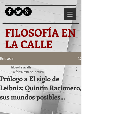
FILOSOFÍA EN
LA CALLE
Entrada
filosofialacalle
14 feb
4 min de lectura
Prólogo a El siglo de
Leibniz: Quintín Racionero,
sus mundos posibles...