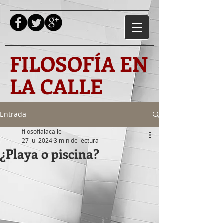
FILOSOFÍA EN
LA CALLE
Entrada
filosofialacalle
27 jul 2024
3 min de lectura
¿Playa o piscina?