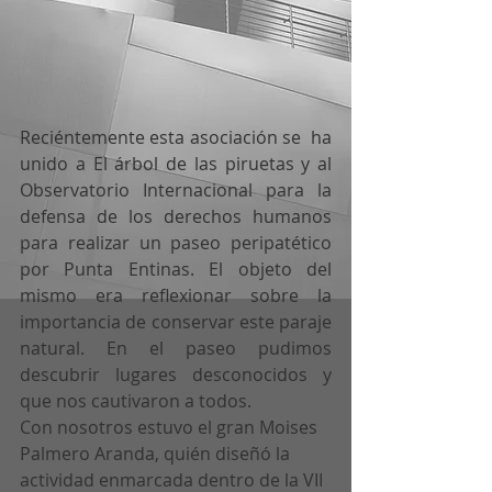
Reciéntemente esta asociación se  ha 
unido a El árbol de las piruetas y al 
Observatorio Internacional para la 
defensa de los derechos humanos 
para realizar un paseo peripatético 
por Punta Entinas. El objeto del 
mismo era reflexionar sobre la 
importancia de conservar este paraje 
natural. En el paseo pudimos 
descubrir lugares desconocidos y 
que nos cautivaron a todos. 
Con nosotros estuvo el gran Moises 
Palmero Aranda, quién diseñó la 
actividad enmarcada dentro de la VII 