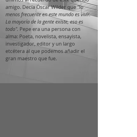
amigo. Decía Óscar Wilder que "lo
menos frecuente en este mundo es vivir. 
La mayoría de la gente existe, eso es 
todo". 
Pepe era una persona con 
alma: Poeta, novelista, ensayista, 
investigador, editor y un largo 
etcétera al que podemos añadir el 
gran maestro que fue.