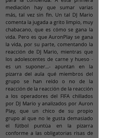
para la contienda. A esta primera 
mediación hay que sumar varias 
más, tal vez sin fin. Un tal DJ Mario 
comenta la jugada a grito limpio, muy 
chabacano, que es cómo se gana la 
vida. Pero es que AuronPlay se gana 
la vida, por su parte, comentando la 
reacción de DJ Mario, mientras que 
los adolescentes de carne y hueso -
es un suponer...- apuntan en la 
pizarra del aula qué miembros del 
grupo se han reído o no de la 
reacción de la reacción de la reacción 
a los operadores del FIFA chillados 
por DJ Mario y analizados por Auron 
Play, que un chico de su propio 
grupo al que no le gusta demasiado 
el fútbol puntúa en la pizarra 
conforme a las obligatorias risas de 