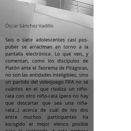
Óscar Sánchez Vadillo
Seis o siete adolescentes casi pos-
púber se arraciman en torno a la 
pantalla electrónica. Lo que ven, y 
comentan, como los discípulos de 
Platón ante el Teorema de Pitágoras, 
no son las entidades inteligibles, sino 
un partido del videojuego FIFA no sé 
cuántos en el que rivaliza un niño-
rata con otro niño-rata (pero no hay 
que descartar que sea una niña-
rata...) acerca de cuál de los dos 
entre muchos participantes ha 
escogido el mejor elenco posible 