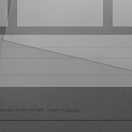
Fract
¿Por qué no Platón en el s.
XXI?, cáp. 1
itio.com
/ © 2023 por RRPP. Creado con
Wix.com