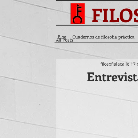
FILO
Blog
Cuadernos de filosofia práctica
All Posts
filosofialacalle
17 
Entrevis