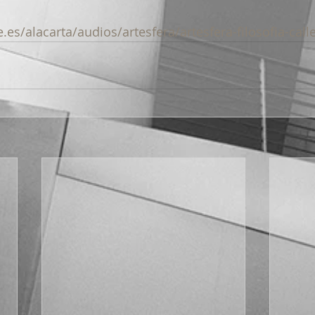
.es/alacarta/audios/artesfera/artesfera-filosofia-cal