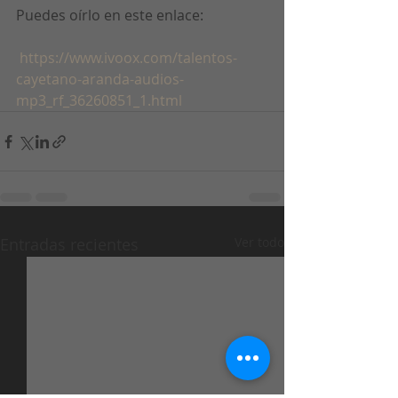
Puedes oírlo en este enlace:
 https://www.ivoox.com/talentos-
cayetano-aranda-audios-
mp3_rf_36260851_1.html 
Entradas recientes
Ver todo