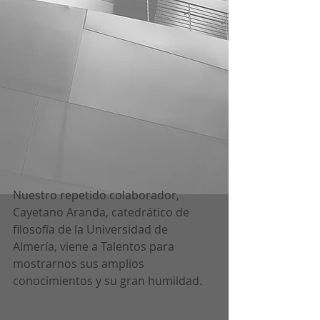
Nuestro repetido colaborador, 
Cayetano Aranda, catedrático de 
filosofía de la Universidad de 
Almería, viene a Talentos para 
mostrarnos sus amplios 
conocimientos y su gran humildad.