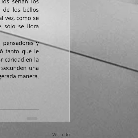
os serían los 
controles externos de los contenidos de las redes (y no únicamente de los bellos 
al vez, como se 
sólo se llora 
ó tanto que le 
 caridad en la 
 secunden una 
gerada manera, 
Ver todo