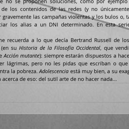
ue no se proponen soluciones, como por ejemplo l
ar gravemente las campañas violentas y los bulos o, t
iar los alias a un DNI determinado. En esta serie 
 (en su 
Historia de la Filosofía Occidental
, que vendi
e 
Acción mutante
): siempre estarán dispuestos a hacer
er lágrimas, pero no les pidas que escriban o que
tra la pobreza. 
Adolescencia 
está muy bien, a su exa
acerca de eso: del sutil arte de no hacer nada...