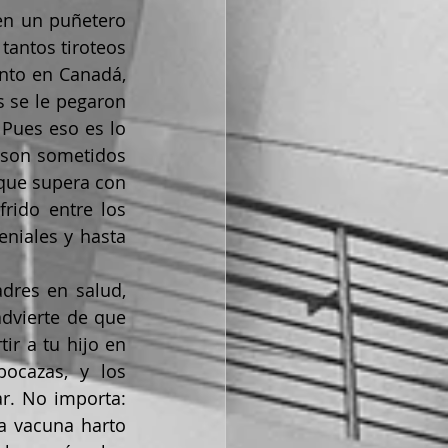
en un puñetero 
antos tiroteos 
nto en Canadá, 
 se le pegaron 
Pues eso es lo 
 son sometidos 
que supera con 
rido entre los 
niales y hasta 
dvierte de que 
r a tu hijo en 
cazas, y los 
adolescentes no menos, ya que creen que tienen mucho por demostrar. No importa: 
a vacuna harto 