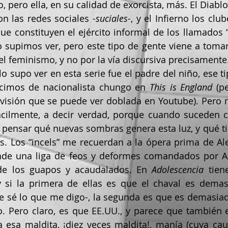
, pero ella, en su calidad de exorcista, más. El Diablo 
on las redes sociales -
suciales-
, y el Infierno los cl
ue constituyen el ejército informal de los llamados “i
o supimos ver, pero este tipo de gente viene a tomar
el feminismo, y no por la vía discursiva precisamente.
cimos de nacionalista chungo en 
This is England 
(p
isión que se puede ver doblada en Youtube). Pero ni 
ácilmente, a decir verdad, porque cuando suceden c
 pensar qué nuevas sombras genera esta luz, y qué tip
nde una liga de feos y deformes comandados por An
de los guapos y acaudalados. En 
Adolescencia 
tien
y si la primera de ellas es que el chaval es demasi
ue sé lo que me digo-, la segunda es que es demasi
o. Pero claro, es que EE.UU., y parece que también e
a esa maldita, ¡diez veces maldita!, manía (cuya c