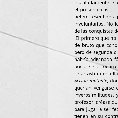
inusitadamente listo
el presente caso, s
hetero resentidos q
involuntarios. No l
de las conquistas d
 El primero que no lo supo ver en esta serie fue el padre del niño, ese tipo con aspecto 
de bruto que cono
pero de segunda div
habría adivinado f
pocos se les ocurre
Acción mutante
, do
querían vengarse 
inverosimilitudes, 
profesor, créase q
para jugar a ser fe
tienen en su contr