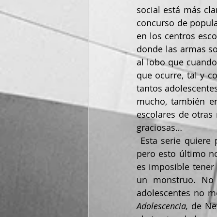
social está más cla
concurso de popular
en los centros esco
donde las armas son
al lobo que cuando 
que ocurre, tal y 
tantos adolescentes
mucho, también en 
escolares de otras 
graciosas…
 Esta serie quiere ponernos en alerta, y quiere también curar a los padres en salud, 
pero esto último n
es imposible tener 
un monstruo. No 
Adolescencia,
 de Ne