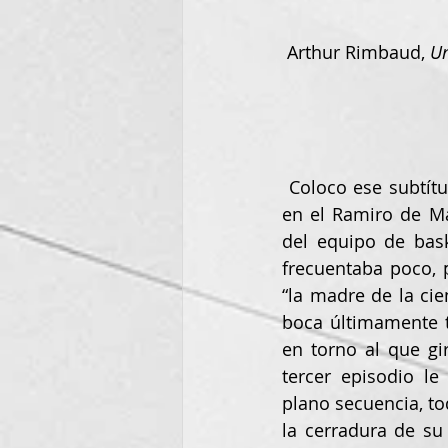
 Arthur Rimbaud, 
Un
 Coloco ese subtítulo porque me recuerda un poco a mis tiempos de colegio, cuando 
en el Ramiro de Ma
del equipo de bask
frecuentaba poco, 
“la madre de la cie
boca últimamente t
en torno al que gi
tercer episodio le
plano secuencia, to
la cerradura de su 