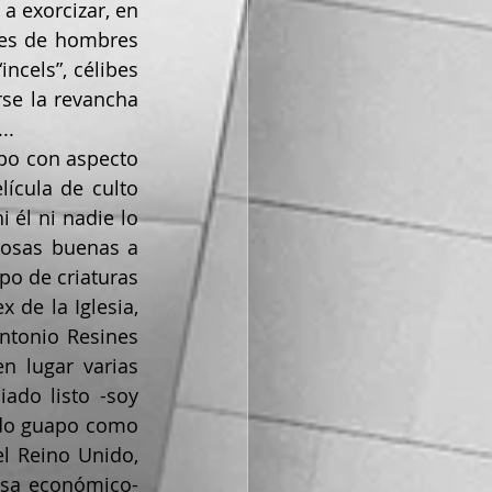
a exorcizar, en 
ubes de hombres 
ncels”, célibes 
se la revancha 
..
elícula de culto 
él ni nadie lo 
osas buenas a 
o de criaturas 
se arrastran en ellas. Los “incels” me recuerdan a la ópera prima de Alex de la Iglesia, 
tonio Resines 
en lugar varias 
ado listo -soy 
ado guapo como 
l Reino Unido, 
ausa económico-