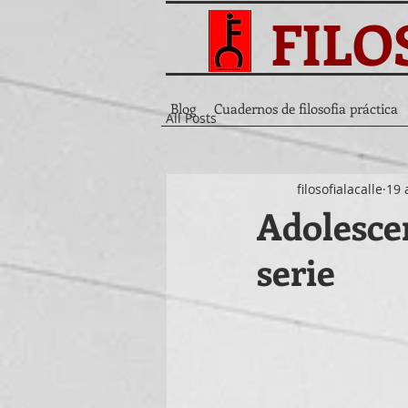
FILO
Blog
Cuadernos de filosofia práctica
All Posts
filosofialacalle
19 
Adolescen
serie