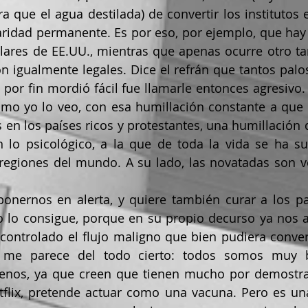
ra que el agua destilada) de convertir los institutos 
idad permanente. Es por eso, por ejemplo, que hay t
lares de EE.UU., mientras que apenas ocurre otro ta
 igualmente legales. Dice el refrán que tantos palos
por fin mordió fácil fue llamarle entonces agresivo. 
como yo lo veo, con esa humillación constante a que
 en los países ricos y protestantes, una humillación 
lo psicológico, a la que de toda la vida se ha suf
regiones del mundo. A su lado, las novatadas son ve
o lo consigue, porque en su propio decurso ya nos a
controlado el flujo maligno que bien pudiera converti
me parece del todo cierto: todos somos muy bo
tflix, pretende actuar como una vacuna. Pero es un