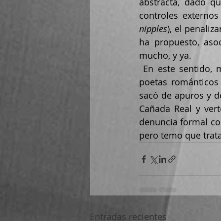
abstracta, dado q
nipples
), el penaliz
ha propuesto, asoc
mucho, y ya.
 En este sentido, me recuerda a lo que decía Bertrand Russell de los pensadores y 
poetas románticos
sacó de apuros y d
Cañada Real y vert
denuncia formal con
pero temo que trata 
Entradas recientes