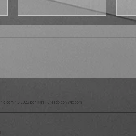
Fract
¿Por qué no Platón en el s.
XXI?, cáp. 1
itio.com
/ © 2023 por RRPP. Creado con
Wix.com
I