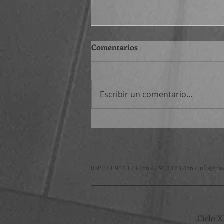
Comentarios
Escribir un comentario...
Atajos filosóficos (530-545)
RRPP / T 914.123.456 / F 914.123.456 /
info@mis
Ciclo X