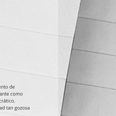
ento de 
sante como 
rático.
dad tan gozosa 