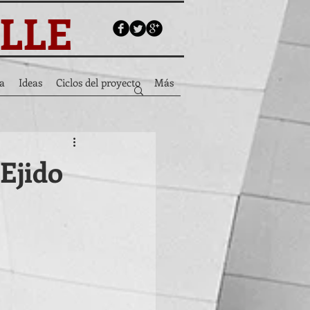
ALLE
a
Ideas
Ciclos del proyecto
Más
 Ejido