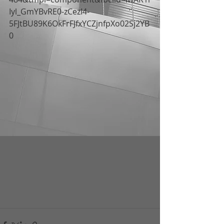
Iyl_GmYBvRE0-zCezI4-
5FJtBU89K6OkFrFJfxYCZjnfpXo02Sj2YB
0