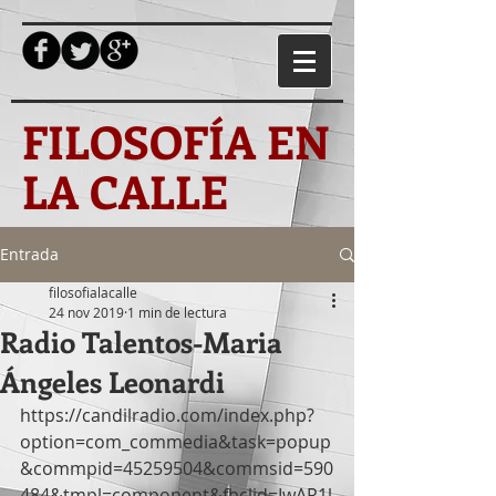
FILOSOFÍA EN
LA CALLE
Entrada
filosofialacalle
24 nov 2019
1 min de lectura
Radio Talentos-Maria
Ángeles Leonardi
https://candilradio.com/index.php?
option=com_commedia&task=popup
&commpid=45259504&commsid=590
484&tmpl=component&fbclid=IwAR1l