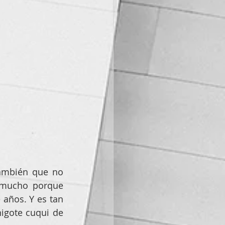
mbién que no 
mucho porque 
años. Y es tan 
igote cuqui de 