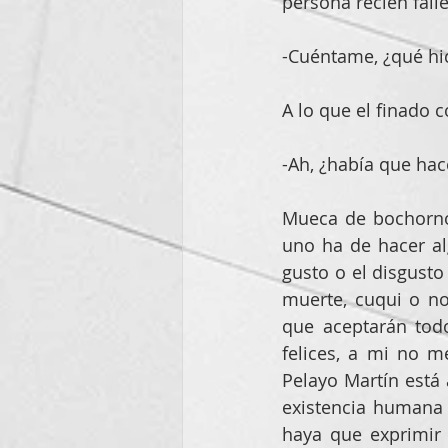
persona recién falle
-Cuéntame, ¿qué hic
A lo que el finado c
-Ah, ¿había que hac
Mueca de bochorno 
uno ha de hacer a
gusto o el disgusto
muerte, cuqui o no
que aceptarán todo
felices, a mi no m
Pelayo Martín está 
existencia humana 
haya que exprimir