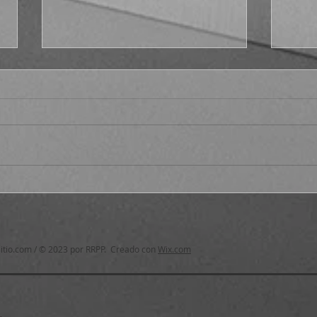
Fract
¿Por qué no Platón en el s.
XXI?, cáp. 1
itio.com
/ © 2023 por RRPP. Creado con
Wix.com