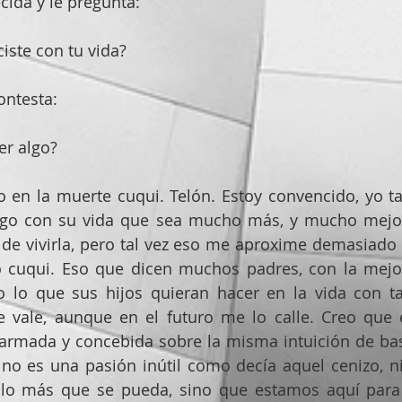
cida y le pregunta:
iste con tu vida?
ontesta:
er algo?
en la muerte cuqui. Telón. Estoy convencido, yo ta
lgo con su vida que sea mucho más, y mucho mejor,
 de vivirla, pero tal vez eso me aproxime demasiado al
 cuqui. Eso que dicen muchos padres, con la mejor 
 lo que sus hijos quieran hacer en la vida con ta
e vale, aunque en el futuro me lo calle. Creo que 
armada y concebida sobre la misma intuición de base
no es una pasión inútil como decía aquel cenizo, ni
 lo más que se pueda, sino que estamos aquí para 