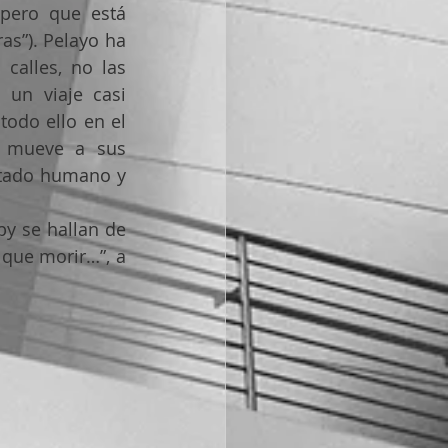
pero que está 
s”). Pelayo ha 
alles, no las 
un viaje casi 
todo ello en el 
 mueve a sus 
ltado humano y 
y se hallan de 
que morir…”, a 