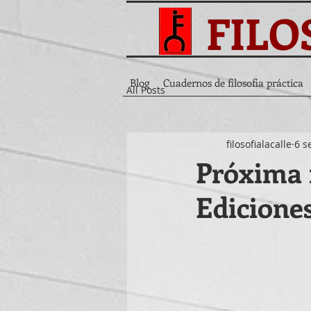
FILO
Blog
Cuadernos de filosofia práctica
All Posts
filosofialacalle
6 s
Próxima 
Edicione