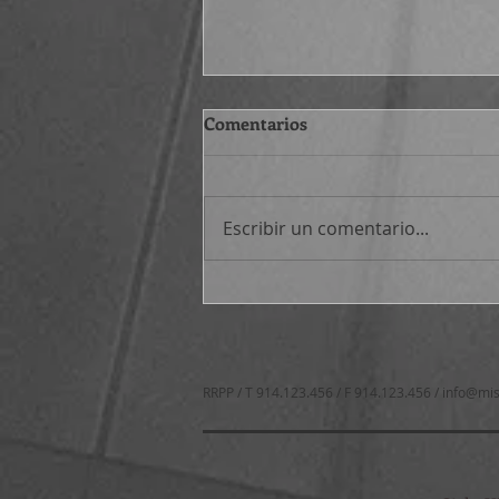
Comentarios
Escribir un comentario...
Atajos filosóficos (530-545)
RRPP / T 914.123.456 / F 914.123.456 /
info@mis