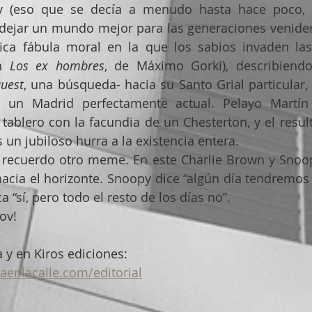
y (eso que se decía a menudo hasta hace poco, 
 “dejar un mundo mejor para las generaciones venidera
ca fábula moral en la que los sabios invaden las c
n 
Los ex hombres
, de Máximo Gorki), describiendo 
uest
, una búsqueda- hacia su Santo Grial particular, 
 un Madrid perfectamente actual. Pelayo Martín
tablero con la facundia de un Chesterton, y el resu
 un jubiloso hurra a la existencia entera.
o recuerdo otro meme. En este Charlie Brown y Snoop
cia el horizonte. Snoopy dice “algún día tendremos 
a “sí, pero todo el resto de los días no”.
ov!
a y en Kiros ediciones:
iaenlacalle.com/editorial