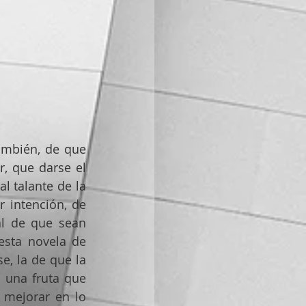
mbién, de que 
 que darse el 
 talante de la 
intención, de 
l de que sean 
esta novela de 
, la de que la 
 una fruta que 
mejorar en lo 