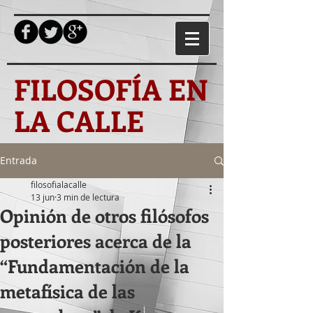
FILOSOFÍA EN
LA CALLE
Entrada
filosofialacalle
13 jun
3 min de lectura
Opinión de otros filósofos
posteriores acerca de la
“Fundamentación de la
metafísica de las