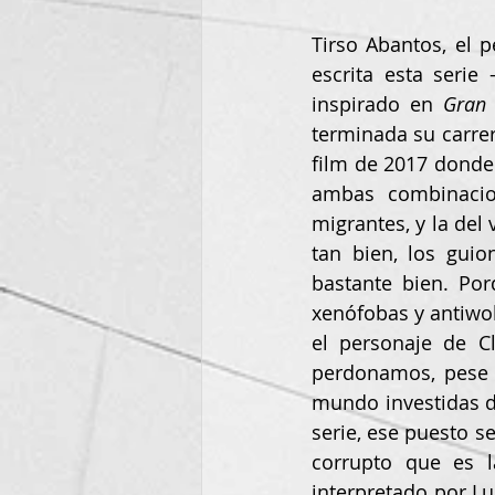
Tirso Abantos, el 
escrita esta serie 
inspirado en 
Gran 
terminada su carre
film de 2017 donde
ambas combinacion
migrantes, y la del
tan bien, los guio
bastante bien. Po
xenófobas y antiwok
el personaje de Cl
perdonamos, pese 
mundo investidas de
serie, ese puesto s
corrupto que es l
interpretado por Lu