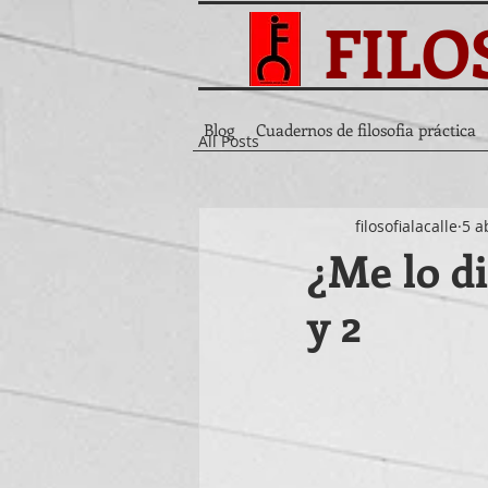
FILO
Blog
Cuadernos de filosofia práctica
All Posts
filosofialacalle
5 a
¿Me lo di
y 2