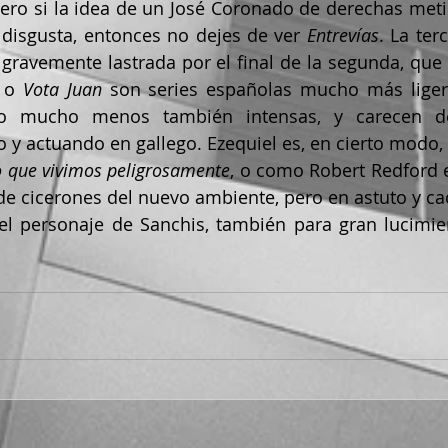
 pero si la idea de un José Coronado de derechas met
 disgusta, entonces no dejes de ver 
Entrevías
. La ter
e gravemente lastrada por el final de la segunda, que 
 o 
Vota Juan 
son series españolas mucho más ligera
ro mucho menos también intensas, y carecen de
y actuando en gallego. Ezequiel es, en cierto modo,
o que vivimos peligrosamente
, o como Robert Redford 
 de cicerones del nuevo ambiente, pero en astuto y c