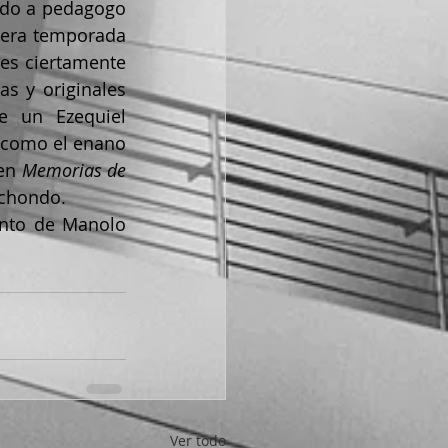
ido a pedagogo 
cera temporada 
es ciertamente 
s y originales 
 un Ezequiel 
 como el enano 
en 
Memorias de 
achondo.
Ver todo