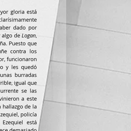
or gloria está 
clarísimamente 
aber dado por 
 algo de 
Logan
, 
ña. Puesto que 
e contra los 
r, funcionaron 
o y les quedó 
unas burradas 
ble, igual que 
rrente se las 
nieron a este 
hallazgo de la 
equiel, policía 
Ezequiel está 
rece demasiado 