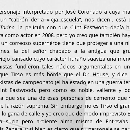
personaje interpretado por José Coronado a cuya may
-un “cabrón de la vieja escuela”, nos dicen-, está 
Torino
, la película con que Clint Eastwood debía h
ra como actor en 2008, pero yo creo que también hay
 un correoso superhéroe tiene que proteger a una ni
es, la del señor chapado a la antigua que gruñ
 viejo cansado cuyo carácter huraño suaviza una meno
nistas fundieron tales núcleos argumentales en un
rque Tirso es más borde que el Dr. House, y dice 
istas de campeonato (él ha estado en una guerra terri
int Eastwood), pero como es noble, valiente y ocu
a que sea una de esas personas de cemento que vi
 la razón suprema. Sin embargo, no es Tirso el gran 
e lo gana de calle y yo creo que de modo imprevisto Ez
a sucia pero ardiente alma misma de Entrevías. 
ís Zahera, y si bien es cierto que su personaje se pa