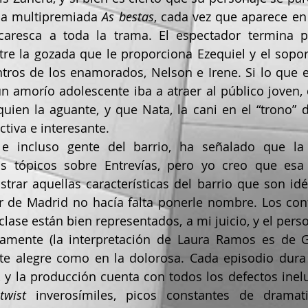
la multipremiada 
As bestas
, cada vez que aparece en 
icaresca a toda la trama. El espectador termina p
re la gozada que le proporciona Ezequiel y el sopor
tros de los enamorados, Nelson e Irene. Si lo que e
n amorío adolescente iba a atraer al público joven,
uien la aguante, y que Nata, la cani en el “trono” de
ctiva e interesante.
s tópicos sobre Entrevías, pero yo creo que esa c
strar aquellas características del barrio que son idén
r de Madrid no hacía falta ponerle nombre. Los confli
clase están bien representados, a mi juicio, y el pers
amente (la interpretación de Laura Ramos es de Go
nte alegre como en la dolorosa. Cada episodio dura
 y la producción cuenta con todos los defectos inelu
twist
 inverosímiles, picos constantes de dramat