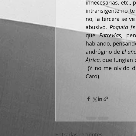
innecesarias, etc.,
intransigente no te
no, la tercera se v
abusivo. 
Poquita fe
que 
Entrevías
, pe
hablando, pensando 
andrógino de 
El añ
África
, que fungían
 (Y no me olvido del personaje de Sanchis, también para gran lucimiento de Manolo 
Caro).
Entradas recientes