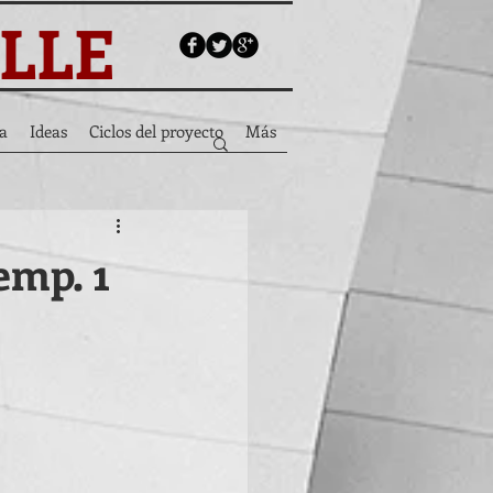
ALLE
a
Ideas
Ciclos del proyecto
Más
emp. 1