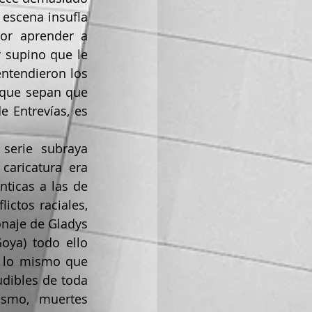
escena insufla 
or aprender a 
 supino que le 
ntendieron los 
 que sepan que 
 Entrevías, es 
aricatura era 
ticas a las de 
ctos raciales, 
onaje de Gladys 
ya) todo ello 
 lo mismo que 
dibles de toda 
ismo, muertes 