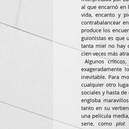
al que encarnó en 
vida, encanto y p
contrabalancear ent
produce los encuen
guionistas es que u
tanta miel no hay q
cien veces más atra
 Algunos críticos, e incluso gente del barrio, ha señalado que la serie subraya 
exageradamente lo
inevitable. Para mo
cualquier otro luga
sociales y hasta de 
engloba maravillos
tanto en su vertie
una película media,
serie, como 
plot 