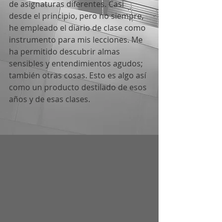
de asignaturas diferentes. Casi 
desde el principio, pero no siempre, 
he empleado el diario de clase como 
instrumento para mis lecciones. Me 
ha permitido descubrir almas 
sensibles y entendimientos agudos; 
también otras cosas. Esto es algo así 
como un producto destilado de esos 
años y de esas clases.  