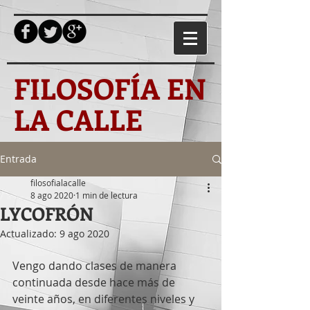
FILOSOFÍA EN
LA CALLE
Entrada
filosofialacalle
8 ago 2020
1 min de lectura
LYCOFRÓN
Actualizado:
9 ago 2020
Vengo dando clases de manera 
continuada desde hace más de 
veinte años, en diferentes niveles y 