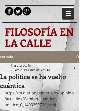
FILOSOFÍA EN
LA CALLE
Entrada
filosofialacalle
23 oct 2019
1 min de lectura
La politica se ha vuelto
cuántica
https://m.diariodealmeria.es/opinion
/articulos/Cambio-cuantico-
politico_0_1403259709.html