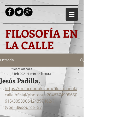
FILOSOFÍA EN
LA CALLE
Entrada
filosofialacalle
2 feb 2021
1 min de lectura
Jesús Padilla.
https://m.facebook.com/filosofiaenla
calle.oficial/photos/a.2046374995650
615/3058906424397462/?
type=3&source=57