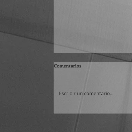
Comentarios
Escribir un comentario...
Atajos filosóficos (530-545)