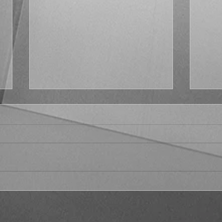
Fract
¿Por qué no Platón en el s.
XXI?, cáp. 1