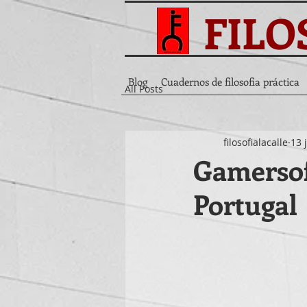
FILO
Blog
Cuadernos de filosofia práctica
All Posts
filosofialacalle
13 
Gamersof
Portugal