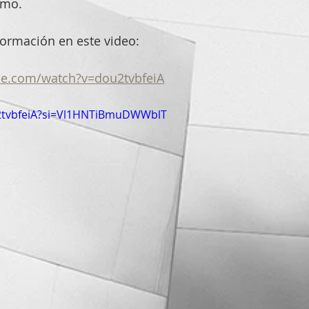
imo.
formación en este video:
be.com/watch?v=dou2tvbfeiA
u2tvbfeiA?si=Vl1HNTiBmuDWWblT