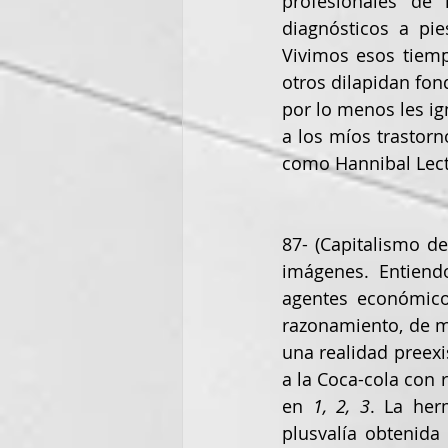
profesionales de 
diagnósticos a pies
Vivimos esos tiemp
otros dilapidan fon
por lo menos les i
a los míos trastorn
como Hannibal Lecte
87- (Capitalismo de
imágenes. Entiend
agentes económico
razonamiento, de m
una realidad preexi
a la Coca-cola con 
en 
1, 2, 3
. La her
plusvalía obtenid