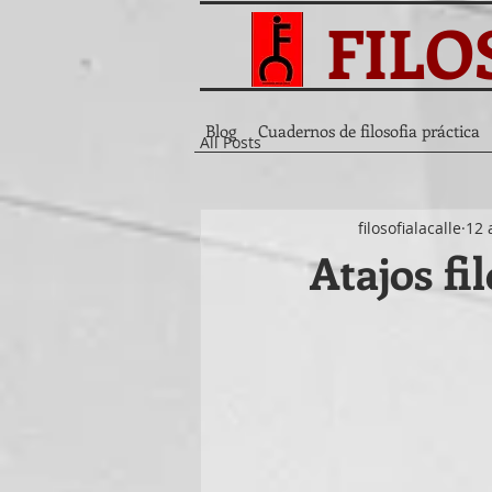
FILO
Blog
Cuadernos de filosofia práctica
All Posts
filosofialacalle
12 
Atajos fi