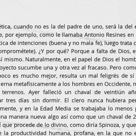
 ética, cuando no es la del padre de uno, será la del 
re, por ejemplo, como le llamaba Antonio Resines en 
tica de intenciones (buena y no mala fe), luego trata 
omprométete). ¿Y por qué? Porque a falta de Dios, e
 sí mismo. Naturalmente, en el papel de Dios el hom
royecto sucumbe una y otra vez al fracaso. Pero com
oco es mucho mejor, resulta un mal feligrés de sí
erna metafísicamente a los hombres en Occidente, n
terrenos. Ayer falleció un chaval de veintiún añ
r tres días sin dormir. El clero nunca hubiera per
mente, y en la Edad Media se trabajaba lo menos po
una manera nueva algo así como que un chaval de 21
í que procede de lo divino, como diría Spinoza, y que 
de la productividad humana, profana, en la que no 