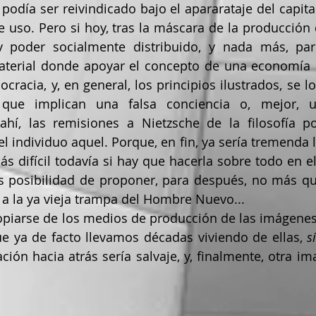
 podía ser reivindicado bajo el apararataje del capita
de uso. Pero si hoy, tras la máscara de la producción 
 poder socialmente distribuido, y nada más, par
terial donde apoyar el concepto de una economía re
cracia, y, en general, los principios ilustrados, se l
 que implican una falsa conciencia o, mejor, u
 ahí, las remisiones a Nietzsche de la filosofía p
 individuo aquel. Porque, en fin, ya sería tremenda la
 difícil todavía si hay que hacerla sobre todo en el 
 posibilidad de proponer, para después, no más que
a la ya vieja trampa del Hombre Nuevo...
opiarse de los medios de producción de las imágene
e ya de facto llevamos décadas viviendo de ellas, 
s
ión hacia atrás sería salvaje, y, finalmente, otra ima