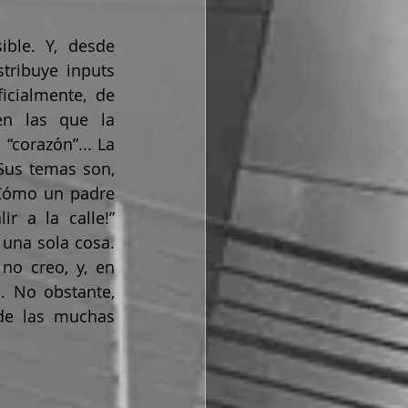
ble. Y, desde 
tribuye inputs 
icialmente, de 
en las que la 
“corazón”... La 
Sus temas son, 
¿Cómo un padre 
 a la calle!” 
una sola cosa. 
o creo, y, en 
. No obstante, 
de las muchas 