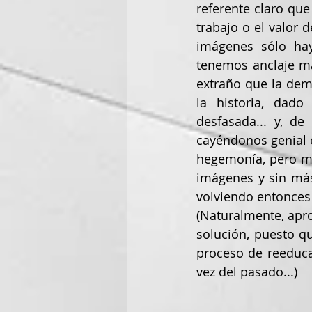
referente claro que
trabajo o el valor 
imágenes sólo hay
tenemos anclaje ma
extraño que la demo
la historia, dado
desfasada... y, de
cayéndonos genial el
hegemonía, pero más
imágenes y sin más
volviendo entonces 
(Naturalmente, apr
solución, puesto qu
proceso de reeducac
vez del pasado...)