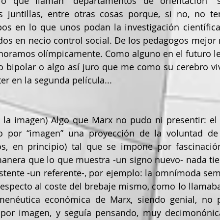
lo que llaman “departamentos de orientación” s
 juntillas, entre otras cosas porque, si no, no ten
os en lo que unos podan la investigación científica
dos en necio control social. De los pedagogos mejor n
gnoramos olímpicamente. Como alguno en el futuro le
o bipolar o algo así juro que me como su cerebro viv
r en la segunda película...
 la imagen) Algo que Marx no pudo ni presentir: el 
o por “imagen” una proyección de la voluntad de 
s, en principio) tal que se impone por fascinació
anera que lo que muestra -un signo nuevo- nada tie
stente -un referente-, por ejemplo: la omnímoda semi
respecto al coste del brebaje mismo, como lo llamab
menéutica económica de Marx, siendo genial, no p
a por imagen, y seguía pensando, muy decimonónic