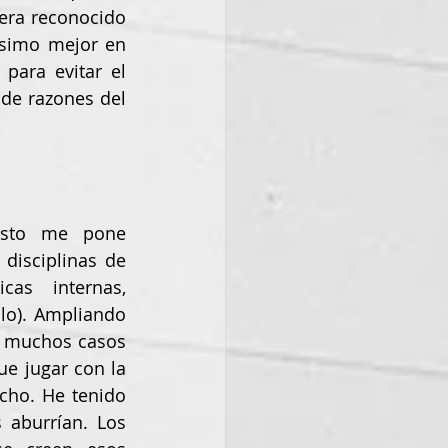
era reconocido 
simo mejor en 
ara evitar el 
 de razones del 
esto me pone 
disciplinas de 
as internas, 
lo). Ampliando 
n muchos casos 
e jugar con la 
ho. He tenido 
aburrían. Los 