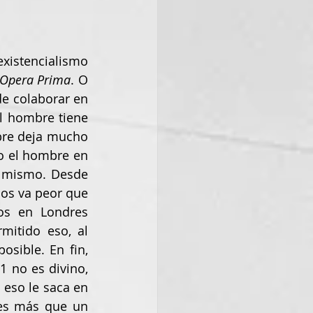
existencialismo 
Opera Prima
. O 
de colaborar en 
l hombre tiene 
bre deja mucho 
o el hombre en 
 mismo. Desde 
os va peor que 
os en Londres 
mitido eso, al 
sible. En fin, 
 no es divino, 
eso le saca en 
es más que un 