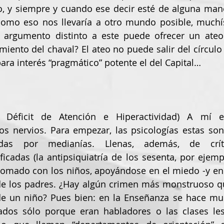
o, y siempre y cuando ese decir esté de alguna man
como eso nos llevaría a otro mundo posible, muchí
 argumento distinto a este puede ofrecer un ateo p
amiento del chaval? El ateo no puede salir del círculo
ara interés “pragmático” potente el del Capital…
e Déficit de Atención e Hiperactividad) A mí 
s nervios. Para empezar, las psicologías estas son 
adas por medianías. Llenas, además, de crític
icadas (la antipsiquiatría de los sesenta, por ejemp
n tomado con los niños, apoyándose en el miedo -y e
 de los padres. ¿Hay algún crimen más monstruoso qu
de un niño? Pues bien: en la Enseñanza se hace muc
dos sólo porque eran habladores o las clases les 