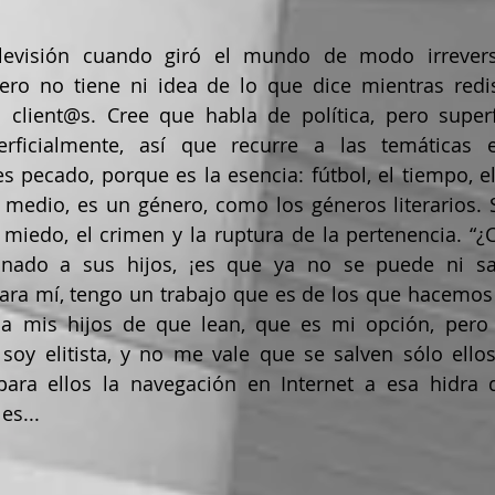
levisión cuando giró el mundo de modo irreversi
cero no tiene ni idea de lo que dice mientras redis
s client@s. Cree que habla de política, pero superf
erficialmente, así que recurre a las temáticas 
s pecado, porque es la esencia: fútbol, el tiempo, el 
 medio, es un género, como los géneros literarios. 
 miedo, el crimen y la ruptura de la pertenencia. “
nado a sus hijos, ¡es que ya no se puede ni salir
ra mí, tengo un trabajo que es de los que hacemos 
a mis hijos de que lean, que es mi opción, pero n
soy elitista, y no me vale que se salven sólo ellos
para ellos la navegación en Internet a esa hidra 
es...