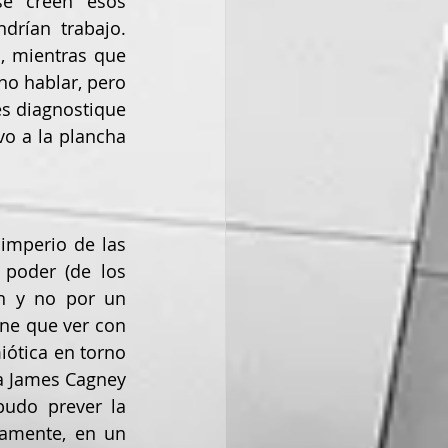
e creen esos 
drían trabajo. 
, mientras que 
o hablar, pero 
s diagnostique 
o a la plancha 
imperio de las 
poder (de los 
n y no por un 
ne que ver con 
ótica en torno 
a James Cagney 
udo prever la 
amente, en un 